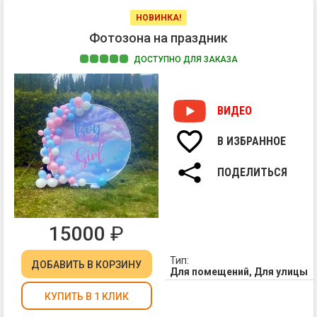
НОВИНКА!
Фотозона на праздник
ДОСТУПНО ДЛЯ ЗАКАЗА
Фо
—
эт
ВИДЕО
го
бо
В ИЗБРАННОЕ
На
че
ко
кр
ПОДЕЛИТЬСЯ
пр
фо
фо
дл
на
фо
св
Он
15000
₽
юб
вы
дн
ро
Тип:
ро
ДОБАВИТЬ
В КОРЗИНУ
ви
Для помещений, Для улицы
вы
эп
Ге
ва
КУПИТЬ В 1 КЛИК
па
пр