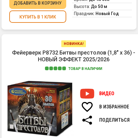
тр
ДОБАВИТЬ
В КОРЗИНУ
эф
Высота:
До 50 м
сф
пи
2.
Праздник:
Новый Год
КУПИТЬ В 1 КЛИК
шо
Кр
зе
ог
и
мн
НОВИНКА!
тр
Фейерверк Р8732 Битвы престолов (1,8" х 36) -
сф
НОВЫЙ ЭФФЕКТ 2025/2026
3.
Зо
ТОВАР В НАЛИЧИИ
па
фо
и
мн
ВИДЕО
тр
сф
В ИЗБРАННОЕ
4.
Кр
ПОДЕЛИТЬСЯ
зе
си
ог