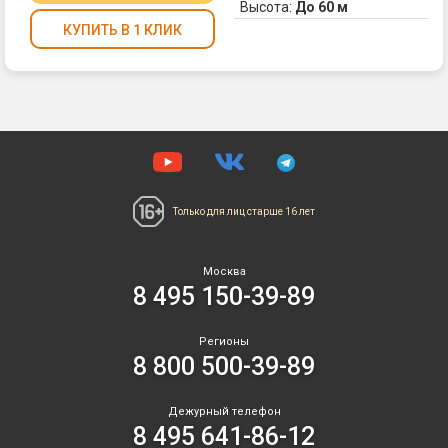
5.
Высота:
До 60 м
сф
Ве
КУПИТЬ В 1 КЛИК
3.
Фо
Ве
се
Бу
тр
из
в
зе
це
ни
сф
се
из
и
се
зе
фо
Только для лиц
старше 16 лет
ог
кр
4.
кр
Ве
и
Москва
Св
зе
8 495 150-39-89
фо
ме
тр
ог
се
Регионы
Кр
ме
8 800 500-39-89
за
бу
в
Кр
фи
Дежурный телефон
за
8 495 641-86-12
в