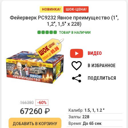
ог
3.
НОВИНКА!
ШОК-ЦЕНА!
Зо
Фейерверк РС9232 Явное преимущество (1",
ис
1,2", 1,5" х 228)
фо
и
ТОВАР В НАЛИЧИИ
мн
1.
тр
Ра
сф
ко
ВИДЕО
4.
ра
Ве
сф
В ИЗБРАННОЕ
Бу
из
из
зо
ПОДЕЛИТЬСЯ
зе
па
ог
фо
ни
и
зо
бе
па
166380
-60%
ме
фо
67260
₽
ог
Калибр:
1.5, 1, 1.2 "
и
2.
Залпы:
228
зе
Мн
Время:
До 65 сек
ог
ДОБАВИТЬ
В КОРЗИНУ
тр