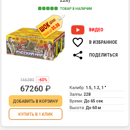
ТОВАР В НАЛИЧИИ
1.
Ра
ко
ВИДЕО
ра
сф
В ИЗБРАННОЕ
из
зо
ПОДЕЛИТЬСЯ
ис
фо
и
кр
166380
-60%
кр
67260
₽
ог
Калибр:
1.5, 1.2, 1 "
2.
Залпы:
228
Зо
Время:
До 65 сек
ДОБАВИТЬ
В КОРЗИНУ
ис
Высота:
До 60 м
фо
КУПИТЬ В 1 КЛИК
и
кр
си