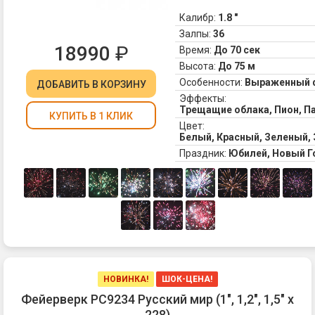
и
Калибр:
1.8 "
мн
Залпы:
36
тр
18990
₽
Время:
До 70 сек
сф
(з
Высота:
До 75 м
Особенности:
Выраженный 
ДОБАВИТЬ
В КОРЗИНУ
Эффекты:
Трещащие облака, Пион, П
КУПИТЬ В 1 КЛИК
Цвет:
Белый, Красный, Зеленый,
Праздник:
Юбилей, Новый 
НОВИНКА!
ШОК-ЦЕНА!
Фейерверк РС9234 Русский мир (1", 1,2", 1,5" х
228)