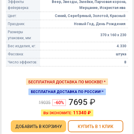
Эффекты
Веер, Звезды, Змейки, Парчовая корона,
фейерверка:
Мерцание, Искристая ива
Цвет:
Синий, Серебряный, Золотой, Красный
Праздник:
Новый Год, День Рождения
Размеры
370 х 160 х 230
упаковки, мм:
Вес изделия, кг:
4.330
Фасовка:
штука
Число эффектов:
8
БЕСПЛАТНАЯ ДОСТАВКА ПО РОССИИ! *
7695
₽
19035
-60%
11340 ₽
ВЫ ЭКОНОМИТЕ:
ДОБАВИТЬ
В КОРЗИНУ
КУПИТЬ В 1 КЛИК