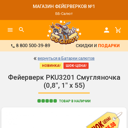
МАГАЗИН ФЕЙЕРВЕРКОВ №1
ББ-Салют
8 800 500-39-89
СКИДКИ И
ПОДАРКИ
«
вернуться в Батареи салютов
НОВИНКА!
ШОК-ЦЕНА!
Фейерверк PKU3201 Смугляночка
(0,8", 1" х 55)
ТОВАР В НАЛИЧИИ