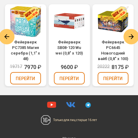
Фейерверк
Фейерверк
Фейерверк
РС7385 Магия
SB08-120 Wu
РС6645
серебра (1,1" х
wei (0,8" х 120)
Новогодний
48)
вайб (0,8" х 100)
7970
₽
9600
₽
8175
₽
19717
20222
ПЕРЕЙТИ
ПЕРЕЙТИ
ПЕРЕЙТИ
Только для лиц
старше 16 лет