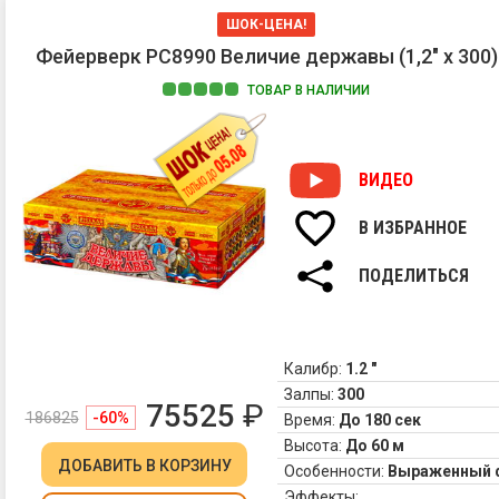
ог
3.
ШОК-ЦЕНА!
Зо
Фейерверк РС8990 Величие державы (1,2" х 300)
ис
фо
ТОВАР В НАЛИЧИИ
и
мн
тр
ВИДЕО
сф
4.
Ве
В ИЗБРАННОЕ
Бу
из
ПОДЕЛИТЬСЯ
зе
ог
ни
зо
Калибр:
1.2 "
па
Залпы:
300
фо
75525
₽
186825
-60%
Время:
До 180 сек
и
Высота:
До 60 м
зе
ДОБАВИТЬ
В КОРЗИНУ
ог
Особенности:
Выраженный 
5.
Эффекты: