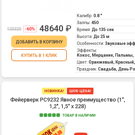
Калибр:
0.8 "
Залпы:
450
48640
₽
120320
-60%
Время:
До 135 сек
Высота:
До 25 м
ДОБАВИТЬ
В КОРЗИНУ
Особенности:
Звуковые эф
Эффекты:
Кокос, Мерцание, Пальмы, 
КУПИТЬ В 1 КЛИК
Цвет:
Оранжевый, Красный,
Праздник:
Свадьба, День Р
НОВИНКА!
ШОК-ЦЕНА!
Фейерверк РС9232 Явное преимущество (1",
1,2", 1,5" х 228)
ТОВАР В НАЛИЧИИ
1.
Ра