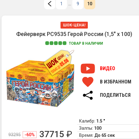
1
...
9
10
ШОК-ЦЕНА!
Фейерверк РС9535 Герой России (1,5" х 100)
ТОВАР В НАЛИЧИИ
ВИДЕО
В ИЗБРАННОМ
ПОДЕЛИТЬСЯ
Калибр:
1.5 "
Залпы:
100
37715
₽
93295
-60%
Время:
До 65 сек