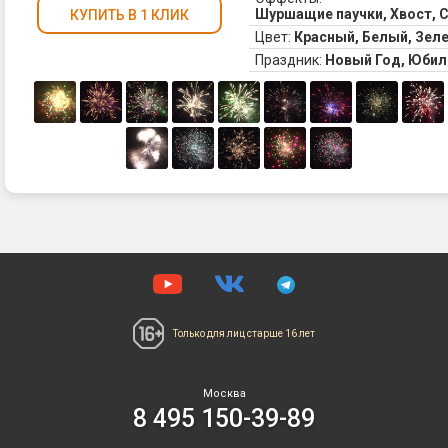
Ве
Шуршащие паучки, Хвост, С
КУПИТЬ В 1 КЛИК
Фо
Цвет:
Красный, Белый, Зел
се
Праздник:
Новый Год, Юбил
тр
в
це
сф
из
се
фо
кр
кр
и
зе
ме
ог
Кр
Только для лиц
старше 16 лет
за
в
фи
Москва
8 495 150-39-89