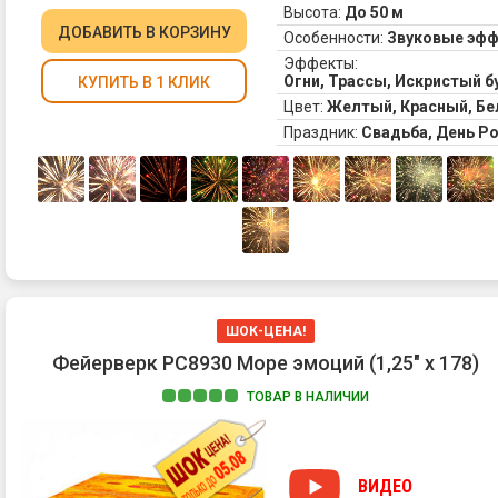
Высота:
До 50 м
ДОБАВИТЬ
В КОРЗИНУ
Особенности:
Звуковые эф
Эффекты:
Огни, Трассы, Искристый б
КУПИТЬ В 1 КЛИК
Цвет:
Желтый, Красный, Бе
Праздник:
Свадьба, День Р
ШОК-ЦЕНА!
Фейерверк РС8930 Море эмоций (1,25" х 178)
ТОВАР В НАЛИЧИИ
ВИДЕО