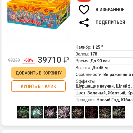
В ИЗБРАННОЕ
ПОДЕЛИТЬСЯ
Калибр:
1.25 "
Залпы:
178
39710
₽
98230
-60%
Время:
До 90 сек
Высота:
До 45 м
ДОБАВИТЬ
В КОРЗИНУ
Особенности:
Выраженный 
Эффекты:
Шуршащие паучки, Шлейф, 
КУПИТЬ В 1 КЛИК
Цвет:
Зеленый, Желтый, Кр
Праздник:
Новый Год, Юбил