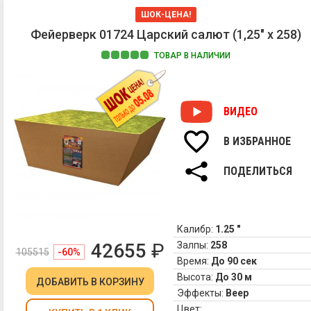
ШОК-ЦЕНА!
Фейерверк 01724 Царский салют (1,25" х 258)
ТОВАР В НАЛИЧИИ
ВИДЕО
В ИЗБРАННОЕ
ПОДЕЛИТЬСЯ
Калибр:
1.25 "
42655
₽
Залпы:
258
105515
-60%
Время:
До 90 сек
Высота:
До 30 м
ДОБАВИТЬ
В КОРЗИНУ
Эффекты:
Веер
Цвет: