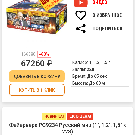
ко
ВИДЕО
ра
сф
В ИЗБРАННОЕ
из
зо
ПОДЕЛИТЬСЯ
па
фо
и
бе
166380
-60%
ме
67260
₽
ог
Калибр:
1, 1.2, 1.5 "
2.
Залпы:
228
Мн
Время:
До 65 сек
ДОБАВИТЬ
В КОРЗИНУ
тр
Высота:
До 60 м
сф
КУПИТЬ В 1 КЛИК
3.
Ве
Бу
из
зе
НОВИНКА!
ШОК-ЦЕНА!
ни
Фейерверк РС9234 Русский мир (1", 1,2", 1,5" х
се
228)
и