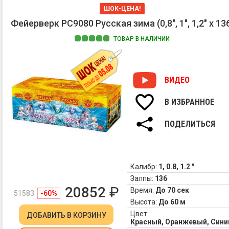
ШОК-ЦЕНА!
Фейерверк РС9080 Русская зима (0,8", 1", 1,2" х 13
ТОВАР В НАЛИЧИИ
ВИДЕО
В ИЗБРАННОЕ
ПОДЕЛИТЬСЯ
Калибр:
1, 0.8, 1.2 "
Залпы:
136
20852
₽
Время:
До 70 сек
51583
-60%
Высота:
До 60 м
Цвет:
ДОБАВИТЬ
В КОРЗИНУ
Красный, Оранжевый, Сини