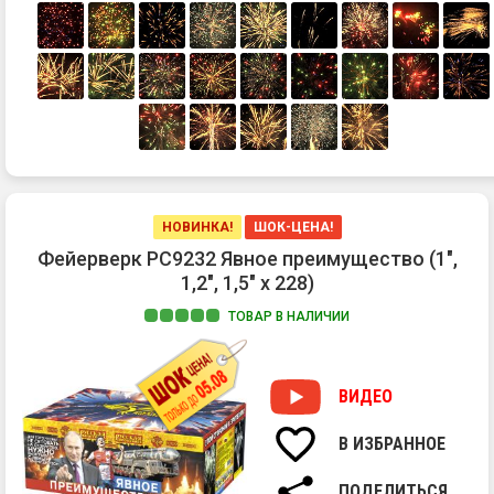
НОВИНКА!
ШОК-ЦЕНА!
Фейерверк РС9232 Явное преимущество (1",
1,2", 1,5" х 228)
ТОВАР В НАЛИЧИИ
1.
Ра
ко
ВИДЕО
ра
сф
В ИЗБРАННОЕ
из
зо
ПОДЕЛИТЬСЯ