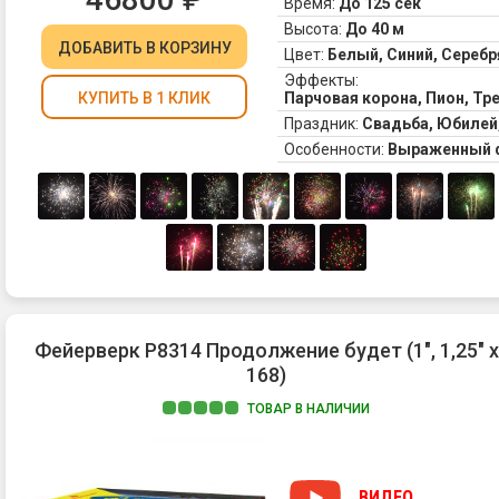
Время:
До 125 сек
Высота:
До 40 м
ДОБАВИТЬ
В КОРЗИНУ
Цвет:
Белый, Синий, Сереб
Эффекты:
Парчовая корона, Пион, Тр
КУПИТЬ В 1 КЛИК
Праздник:
Свадьба, Юбилей
Особенности:
Выраженный 
Фейерверк Р8314 Продолжение будет (1", 1,25" х
168)
ТОВАР В НАЛИЧИИ
ВИДЕО