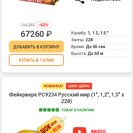
па
фо
и
бе
166380
-60%
ме
67260
₽
ог
Калибр:
1, 1.2, 1.5 "
2.
Залпы:
228
Мн
Время:
До 65 сек
ДОБАВИТЬ
В КОРЗИНУ
тр
Высота:
До 60 м
сф
КУПИТЬ В 1 КЛИК
3.
Ве
Бу
из
зе
НОВИНКА!
ШОК-ЦЕНА!
ни
Фейерверк РС9234 Русский мир (1", 1,2", 1,5" х
се
228)
и
зе
ТОВАР В НАЛИЧИИ
ог
1.
4.
Ра
Ве
ко
ВИДЕО