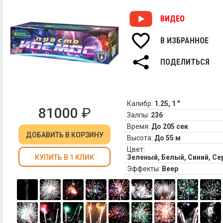
и
мн
ВИДЕО
тр
сф
В ИЗБРАННОЕ
4.
Ве
ПОДЕЛИТЬСЯ
Бу
из
зе
ог
ни
Калибр:
1.25, 1 "
81000
₽
зо
Залпы:
236
па
Время:
До 205 сек
фо
ДОБАВИТЬ
В КОРЗИНУ
Высота:
До 55 м
и
Цвет:
зе
Зеленый, Белый, Синий, С
КУПИТЬ В 1 КЛИК
ог
Эффекты:
Веер
5.
Ве
Фо
се
тр
в