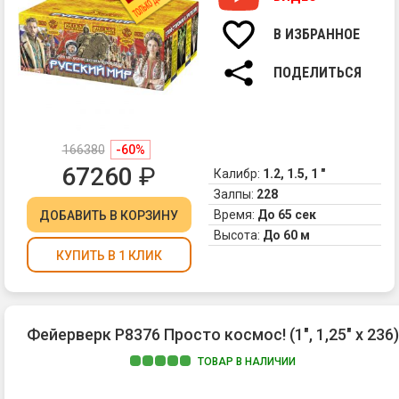
Св
ра
фо
сф
В ИЗБРАННОЕ
тр
из
се
зо
ПОДЕЛИТЬСЯ
ме
ис
бу
фо
Кр
и
за
кр
в
166380
-60%
кр
фи
67260
₽
ог
Калибр:
1.2, 1.5, 1 "
2.
Залпы:
228
Зо
Время:
До 65 сек
ДОБАВИТЬ
В КОРЗИНУ
ис
Высота:
До 60 м
фо
КУПИТЬ В 1 КЛИК
и
кр
си
ог
Фейерверк Р8376 Просто космос! (1", 1,25" х 236)
3.
Зо
ТОВАР В НАЛИЧИИ
ис
фо