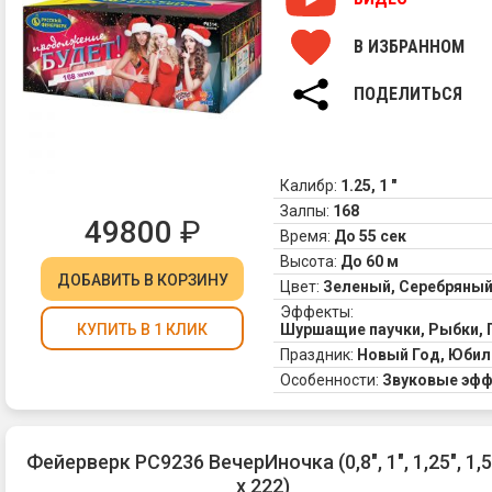
В ИЗБРАННОМ
ПОДЕЛИТЬСЯ
Калибр:
1.25, 1 "
Залпы:
168
49800
₽
Время:
До 55 сек
Высота:
До 60 м
ДОБАВИТЬ
В КОРЗИНУ
Цвет:
Зеленый, Серебряный
Эффекты:
Шуршащие паучки, Рыбки, 
КУПИТЬ В 1 КЛИК
Праздник:
Новый Год, Юбил
Особенности:
Звуковые эф
Фейерверк РС9236 ВечерИночка (0,8", 1", 1,25", 1,5
х 222)