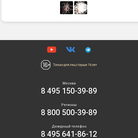
це
сф
из
се
фо
кр
кр
и
зе
ме
Только для лиц
старше 16 лет
ог
Кр
за
Москва
в
8 495 150-39-89
фи
Регионы
8 800 500-39-89
Дежурный телефон
8 495 641-86-12