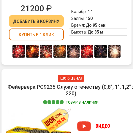
21200
₽
Калибр:
1 "
Залпы:
150
ДОБАВИТЬ
В КОРЗИНУ
Время:
До 95 сек
Высота:
До 35 м
КУПИТЬ В 1 КЛИК
ШОК-ЦЕНА!
Фейерверк РС9235 Служу отечеству (0,8", 1", 1,2" 
220)
ТОВАР В НАЛИЧИИ
ВИДЕО