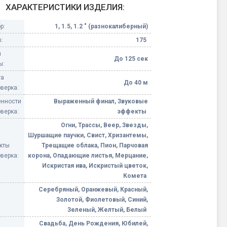
ХАРАКТЕРИСТИКИ ИЗДЕЛИЯ:
Конфетти, серпантин
р:
1, 1.5, 1.2 " (разнокалиберный)
:
175
Небесные фонарики
я
До 125 сек
ы:
Оборудование для
та
спецэффектов
До 40 м
верка:
нности
Выраженный финал, Звуковые
кие
Елочные гирлянды
верка:
эффекты
Огни, Трассы, Веер, Звезды,
Фейерверк-шоу
Шуршащие паучки, Свист, Хризантемы,
ные)
кты
Трещащие облака, Пион, Парчовая
верка:
корона, Опадающие листья, Мерцание,
Искристая ива, Искристый цветок,
Комета
Серебряный, Оранжевый, Красный,
Золотой, Фиолетовый, Синий,
Зеленый, Желтый, Белый
Свадьба, День Рождения, Юбилей,