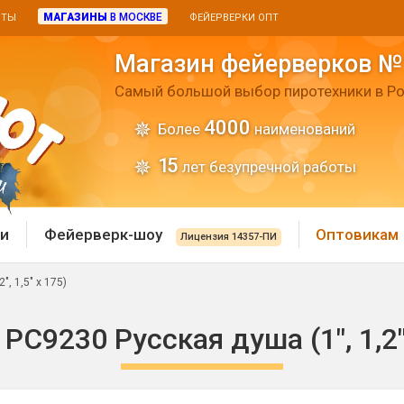
МАГАЗИНЫ
В МОСКВЕ
ИТЫ
ФЕЙЕРВЕРКИ ОПТ
Магазин фейерверков №
Самый большой выбор пиротехники в Ро
4000
Более
наименований
15
лет безупречной работы
и
Фейерверк-шоу
Оптовикам
Лицензия 14357-ПИ
, 1,5" х 175)
 пиротехника
Римские свечи
С9230 Русская душа (1", 1,2",
 батареи
Хлопушки и пневмохло
 дым
лопушки
Маленькие хлопушки