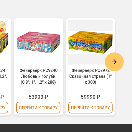
234
Фейерверк РС9240
Фейерверк РС7972
Фей
,2",
Любовь и голуби
Сказочная страна (1"
Вечер
(0,8", 1", 1,2" х 288)
х 300)
1,
₽
53900
₽
59990
₽
АРУ
ПЕРЕЙТИ
К ТОВАРУ
ПЕРЕЙТИ
К ТОВАРУ
ПЕР