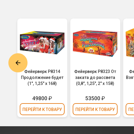
8631
Фейерверк Р8314
Фейерверк Р8323 От
Фе
1,5" х
Продолжение будет
заката до рассвета
Взя
(1", 1,25" х 168)
(0,8", 1,25", 2" х 158)
49800
₽
53500
₽
ВАРУ
ПЕРЕЙТИ
К ТОВАРУ
ПЕРЕЙТИ
К ТОВАРУ
ПЕ