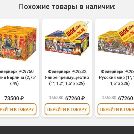
Похожие товары в наличии:
йерверк РС9750
Фейерверк РС9232
Фейерверк РС9
тие Берлина (2,75"
Явное преимущество
Русский мир (1", 1
х 49)
(1", 1,2", 1,5" х 228)
1,5" х 228)
73500
₽
67260
₽
67260
166380
166380
РЕЙТИ
К ТОВАРУ
ПЕРЕЙТИ
К ТОВАРУ
ПЕРЕЙТИ
К ТОВ