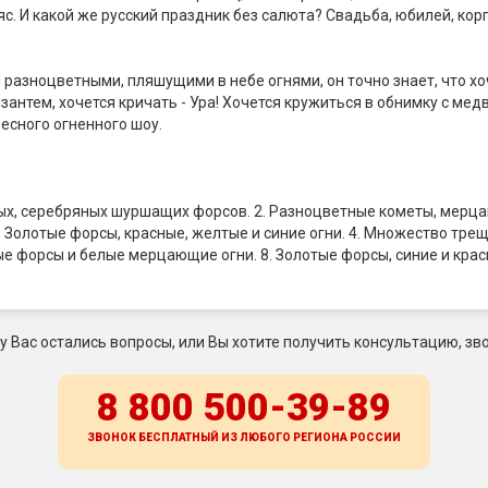
. И какой же русский праздник без салюта? Свадьба, юбилей, корп
 разноцветными, пляшущими в небе огнями, он точно знает, что хо
тем, хочется кричать - Ура! Хочется кружиться в обнимку с медве
есного огненного шоу.
тых, серебряных шуршащих форсов. 2. Разноцветные кометы, мерц
. Золотые форсы, красные, желтые и синие огни. 4. Множество тр
тые форсы и белые мерцающие огни. 8. Золотые форсы, синие и кр
 у Вас остались вопросы, или Вы хотите получить консультацию, зво
8 800 500-39-89
ЗВОНОК БЕСПЛАТНЫЙ ИЗ ЛЮБОГО РЕГИОНА
РОССИИ