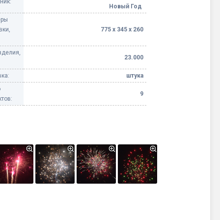
ник:
Новый Год
еры
вки,
775 х 345 х 260
зделия,
23.000
ка:
штука
о
9
тов: