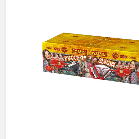
Новинки 2025/26
Петарды
Терочны
Фейерверки на свадьбу
Фитильн
Лимонки,
Фейерверк-шоу
Корсары
Батареи салютов
Цветной дым
Летающи
Хлопушки
Бабочки,
Батареи салютов
Жуки
Циркобл
Маленькие фейерверки
Средние фейерверки
Цветной 
Большие фейерверки
Супер-фейерверки
Факелы ц
Цветной
Стробос
Сигнальн