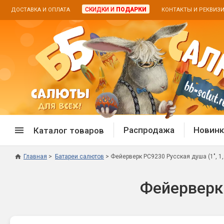
СКИДКИ И
ПОДАРКИ
ДОСТАВКА И ОПЛАТА
КОНТАКТЫ И РЕКВИЗ
Распродажа
Новинк
Каталог товаров
Главная
Батареи салютов
Фейерверк РС9230 Русская душа (1", 1,2"
Спецпредложение
Дневная
Фейерверк Р
Распродажа фейерверков
Дневные
Распродажа петард
Цветной
Распродажа бенгальских огней
Пневмох