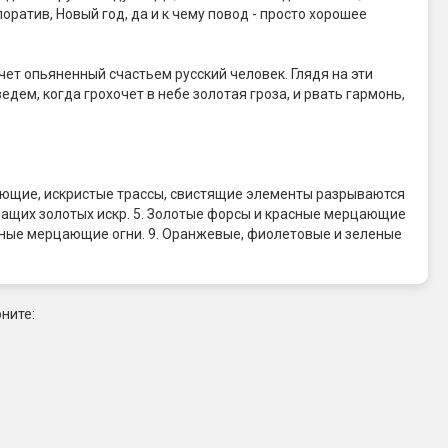
оратив, Новый год, да и к чему повод - просто хорошее
чет опьяненный счастьем русский человек. Глядя на эти
дем, когда грохочет в небе золотая гроза, и рвать гармонь,
ающие, искристые трассы, свистящие элементы разрываются
ещащих золотых искр. 5. Золотые форсы и красные мерцающие
асные мерцающие огни. 9. Оранжевые, фиолетовые и зеленые
ните: