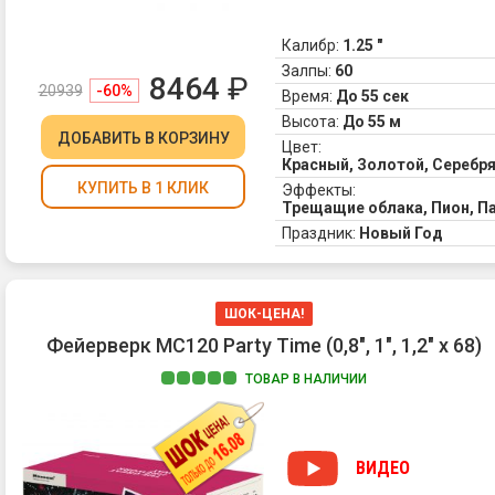
Калибр:
1.25 "
Залпы:
60
8464
₽
20939
-60%
Время:
До 55 сек
Высота:
До 55 м
ДОБАВИТЬ
В КОРЗИНУ
Цвет:
Красный, Золотой, Серебр
КУПИТЬ В 1 КЛИК
Эффекты:
Трещащие облака, Пион, П
Праздник:
Новый Год
ШОК-ЦЕНА!
Фейерверк MC120 Party Time (0,8", 1", 1,2" х 68)
ТОВАР В НАЛИЧИИ
ВИДЕО