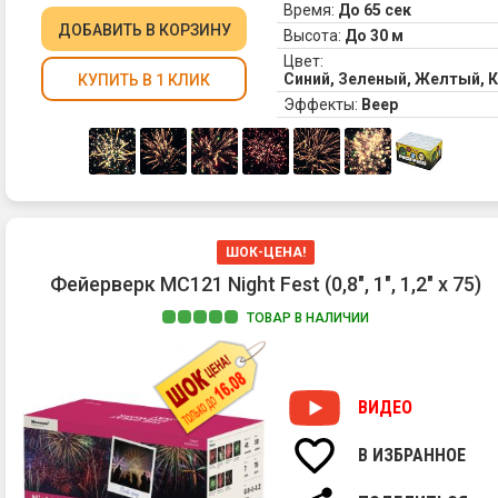
Время:
До 65 сек
ДОБАВИТЬ
В КОРЗИНУ
Высота:
До 30 м
Цвет:
Синий, Зеленый, Желтый, 
КУПИТЬ В 1 КЛИК
Эффекты:
Веер
ШОК-ЦЕНА!
Фейерверк MC121 Night Fest (0,8", 1", 1,2" х 75)
ТОВАР В НАЛИЧИИ
ВИДЕО
В ИЗБРАННОЕ