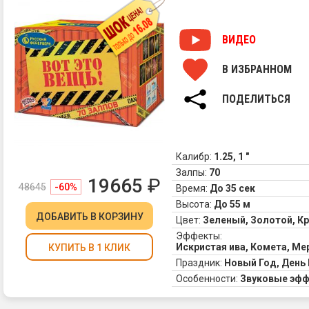
зе
ме
ог
ВИДЕО
(за
В ИЗБРАННОМ
ПОДЕЛИТЬСЯ
Калибр:
1.25, 1 "
Залпы:
70
19665
₽
48645
-60%
Время:
До 35 сек
Высота:
До 55 м
ДОБАВИТЬ
В КОРЗИНУ
Цвет:
Зеленый, Золотой, К
Эффекты:
Искристая ива, Комета, Ме
КУПИТЬ В 1 КЛИК
Праздник:
Новый Год, День
Особенности:
Звуковые эф