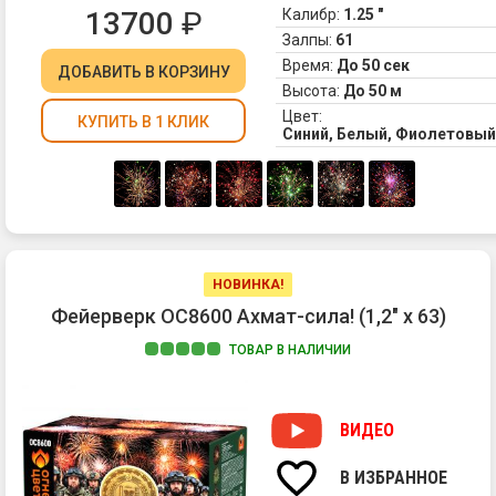
13700
₽
Калибр:
1.25 "
Залпы:
61
Время:
До 50 сек
ДОБАВИТЬ
В КОРЗИНУ
Высота:
До 50 м
Цвет:
КУПИТЬ В 1 КЛИК
Синий, Белый, Фиолетовый
НОВИНКА!
Фейерверк ОС8600 Ахмат-сила! (1,2" х 63)
ТОВАР В НАЛИЧИИ
1.
Ра
ко
ВИДЕО
ра
сф
В ИЗБРАННОЕ
из