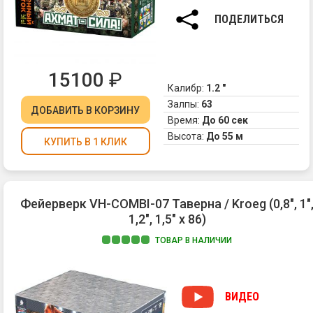
зо
ПОДЕЛИТЬСЯ
ис
фо
и
зо
15100
₽
иск
Калибр:
1.2 "
пе
Залпы:
63
ДОБАВИТЬ
В КОРЗИНУ
в
Время:
До 60 сек
кр
Высота:
До 55 м
ме
КУПИТЬ В 1 КЛИК
огн
2.
Зо
ис
Фейерверк VH-COMBI-07 Таверна / Kroeg (0,8", 1"
фо
1,2", 1,5" х 86)
и
зе
ТОВАР В НАЛИЧИИ
кр
ог
3.
Зо
ВИДЕО
ис