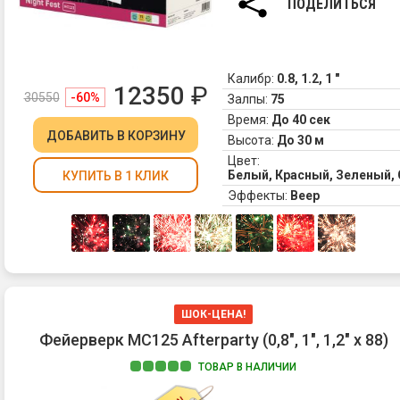
ПОДЕЛИТЬСЯ
Калибр:
0.8, 1.2, 1 "
12350
₽
30550
-60%
Залпы:
75
Время:
До 40 сек
ДОБАВИТЬ
В КОРЗИНУ
Высота:
До 30 м
Цвет:
Белый, Красный, Зеленый,
КУПИТЬ В 1 КЛИК
Эффекты:
Веер
ШОК-ЦЕНА!
Фейерверк MC125 Afterparty (0,8", 1", 1,2" х 88)
ТОВАР В НАЛИЧИИ