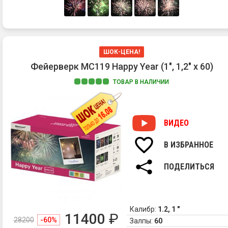
ШОК-ЦЕНА!
Фейерверк MC119 Happy Year (1", 1,2" х 60)
ТОВАР В НАЛИЧИИ
ВИДЕО
В ИЗБРАННОЕ
ПОДЕЛИТЬСЯ
Калибр:
1.2, 1 "
11400
₽
28200
-60%
Залпы:
60