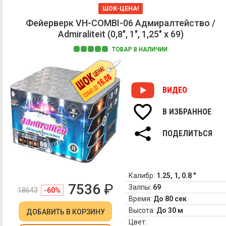
ШОК-ЦЕНА!
Фейерверк VH-COMBI-06 Адмиралтейство /
Admiraliteit (0,8", 1", 1,25" х 69)
ТОВАР В НАЛИЧИИ
ВИДЕО
В ИЗБРАННОЕ
ПОДЕЛИТЬСЯ
Калибр:
1.25, 1, 0.8 "
7536
₽
Залпы:
69
18643
-60%
Время:
До 80 сек
Высота:
До 30 м
ДОБАВИТЬ
В КОРЗИНУ
Цвет: