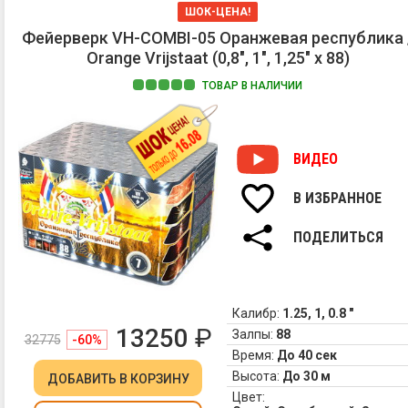
ШОК-ЦЕНА!
Фейерверк VH-COMBI-05 Оранжевая республика 
Orange Vrijstaat (0,8", 1", 1,25" х 88)
ТОВАР В НАЛИЧИИ
ВИДЕО
В ИЗБРАННОЕ
ПОДЕЛИТЬСЯ
Калибр:
1.25, 1, 0.8 "
13250
₽
Залпы:
88
32775
-60%
Время:
До 40 сек
Высота:
До 30 м
ДОБАВИТЬ
В КОРЗИНУ
Цвет: