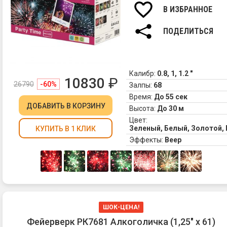
В ИЗБРАННОЕ
ПОДЕЛИТЬСЯ
Калибр:
0.8, 1, 1.2 "
10830
₽
26790
-60%
Залпы:
68
Время:
До 55 сек
ДОБАВИТЬ
В КОРЗИНУ
Высота:
До 30 м
Цвет:
Зеленый, Белый, Золотой,
КУПИТЬ В 1 КЛИК
Эффекты:
Веер
ШОК-ЦЕНА!
Фейерверк РК7681 Алкоголичка (1,25" х 61)