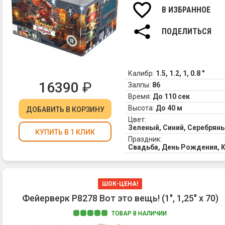
фо
В ИЗБРАННОЕ
и
кр
ПОДЕЛИТЬСЯ
ог
4.
Зо
па
Калибр:
1.5, 1.2, 1, 0.8 "
фо
16390
₽
Залпы:
86
зе
и
Время:
До 110 сек
зо
Высота:
До 40 м
ДОБАВИТЬ
В КОРЗИНУ
ме
Цвет:
ог
Зеленый, Синий, Серебрян
КУПИТЬ В 1 КЛИК
5.
Праздник:
Зо
Свадьба, День Рождения, 
фо
с
тр
ШОК-ЦЕНА!
ис
на
Фейерверк Р8278 Вот это вещь! (1", 1,25" х 70)
ко
ТОВАР В НАЛИЧИИ
и