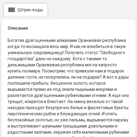
Штрих-коды
Описание:
Богатая драгоценными алмазами Оранжевая республика
когда-то восхищала весь мир. И как не влюбиться в такую
уникальную сокровищницу! Получить статус "Свободного
государства" дано не каждому. Хотя с такими-то
деньжищами Оранжевая республика могла запросто
купить полмира. Посмотрим, что привезли нам в подарок
далекие гости, не поскупились ли на подарки? А вот и дары
поспешили прибыть: бесценное золото, которое
вырывается прямо из-под земли пышными вихрями и
разлетается драгоценными рубиновыми огнями. А еще оно
трещит, искрится и блистает. На смену веселью от такой
находки приходят безупречно белые и фиолетовые букеты
пиротехнических рыбок и блуждающих огней. И опять
беспокойные золотые, но уже пальмы, вырываются наружу
и выстреливают шумными трещащими довольными и
радостными залпами, окружая себя малиновыми рубинами