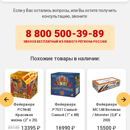
Если у Вас остались вопросы, или Вы хотите получить
консультацию, звоните:
8 800 500-39-89
ЗВОНОК БЕСПЛАТНЫЙ ИЗ ЛЮБОГО РЕГИОНА
РОССИИ
Похожие товары в наличии:
Фейерверк
Фейерверк
Фейерверк
РС9640
Р7531 Самый-
MC148 Великан
Красивая
Самый (1" х 88)
/ Monster (0,8" х
жизнь (2" х 25)
200)
13395
₽
16990
₽
15500
₽
33135