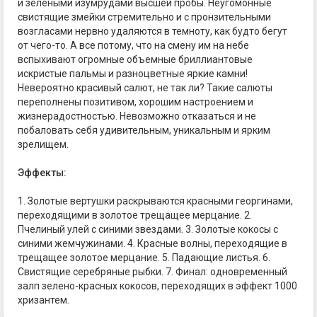
и зелеными изумрудами высшей пробы. Неугомонные
свистящие змейки стремительно и с пронзительными
возгласами нервно удаляются в темноту, как будто бегут
от чего-то. А все потому, что на смену им на небе
вспыхивают огромные объемные бриллиантовые
искристые пальмы и разноцветные яркие камни!
Невероятно красивый салют, не так ли? Такие салюты
переполнены позитивом, хорошим настроением и
жизнерадостностью. Невозможно отказаться и не
побаловать себя удивительным, уникальным и ярким
зрелищем.
Эффекты:
1. Золотые вертушки раскрываются красными георгинами,
переходящими в золотое трещащее мерцание. 2.
Пчелиный улей с синими звездами. 3. Золотые кокосы с
синими жемчужинами. 4. Красные волны, переходящие в
трещащее золотое мерцание. 5. Падающие листья. 6.
Свистящие серебряные рыбки. 7. Финал: одновременный
залп зелено-красных кокосов, переходящих в эффект 1000
хризантем.