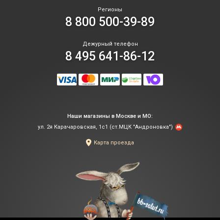
ил
Регионы
в
8 800 500-39-89
сне
ра
ни
Дежурный телефон
не
8 495 641-86-12
по
а
вз
на
зе
Дл
Наши магазины в Москве и МО:
пу
ул. 2я Карачаровская, 1с1 (ст.МЦК "Андроновка")
ми
ра
Карта проезда
ид
по
пу
ст
бу
из
по
га