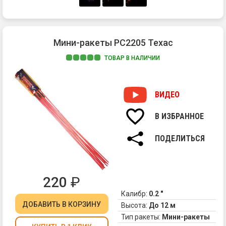
Мини-ракеты РС2205 Техас
ТОВАР В НАЛИЧИИ
1.
Вз
и
ВИДЕО
хл
В ИЗБРАННОЕ
ПОДЕЛИТЬСЯ
220
₽
Калибр:
0.2 "
ДОБАВИТЬ
В КОРЗИНУ
Высота:
До 12 м
Тип ракеты:
Мини-ракеты