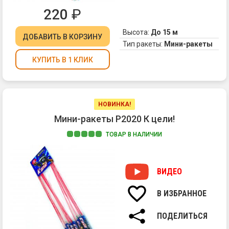
220
₽
Высота:
До 15 м
ДОБАВИТЬ
В КОРЗИНУ
Тип ракеты:
Мини-ракеты
КУПИТЬ В 1 КЛИК
НОВИНКА!
Мини-ракеты Р2020 К цели!
ТОВАР В НАЛИЧИИ
1.
Вз
со
ВИДЕО
св
тр
В ИЗБРАННОЕ
ПОДЕЛИТЬСЯ