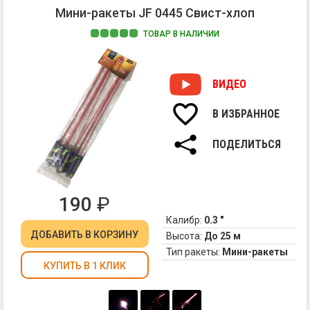
Мини-ракеты JF 0445 Свист-хлоп
ТОВАР В НАЛИЧИИ
Св
ми
ра
ВИДЕО
от
Дж
В ИЗБРАННОЕ
на
шо
ПОДЕЛИТЬСЯ
и
ра
вс
ко
190
₽
в
Калибр:
0.3 "
ва
ДОБАВИТЬ
В КОРЗИНУ
дв
Высота:
До 25 м
Тип ракеты:
Мини-ракеты
КУПИТЬ В 1 КЛИК