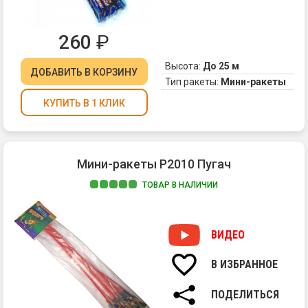
260
₽
Высота:
До 25 м
ДОБАВИТЬ
В КОРЗИНУ
Тип ракеты:
Мини-ракеты
КУПИТЬ В 1 КЛИК
Мини-ракеты Р2010 Пугач
ТОВАР В НАЛИЧИИ
Ми
ра
"П
ВИДЕО
пр
со
В ИЗБРАННОЕ
кр
ра
ПОДЕЛИТЬСЯ
на