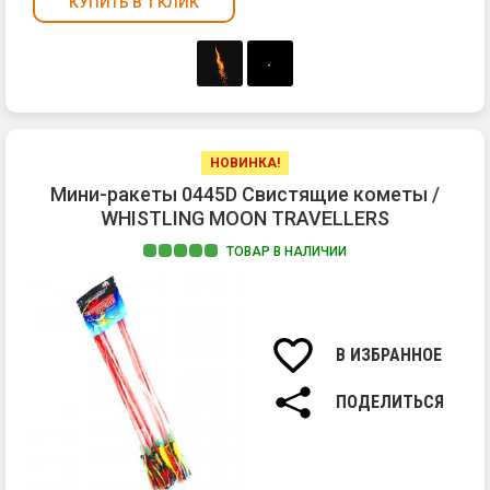
КУПИТЬ В 1 КЛИК
НОВИНКА!
Мини-ракеты 0445D Свистящие кометы /
WHISTLING MOON TRAVELLERS
ТОВАР В НАЛИЧИИ
1.
Вз
со
св
В ИЗБРАННОЕ
2.
Хл
ПОДЕЛИТЬСЯ