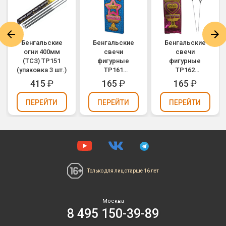
Бенгальские
Бенгальские
Бенгальские
огни 400мм
свечи
свечи
(ТСЗ) ТР151
фигурные
фигурные
(упаковка 3 шт.)
ТР161
ТР162
"Звездочка"
"Сердечко"
415
₽
165
₽
165
₽
ПЕРЕЙТИ
ПЕРЕЙТИ
ПЕРЕЙТИ
Только для лиц
старше 16 лет
Москва
8 495 150-39-89