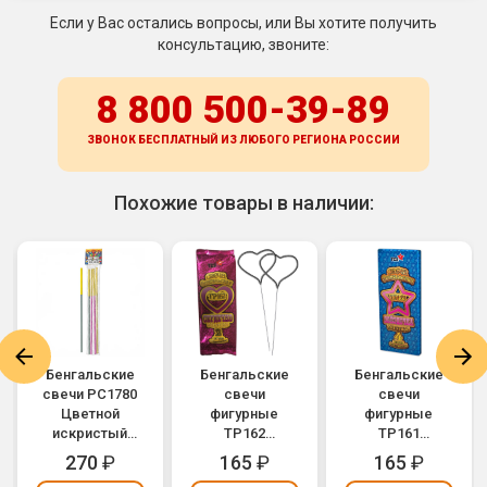
Если у Вас остались вопросы, или Вы хотите получить
консультацию, звоните:
8 800 500-39-89
ЗВОНОК БЕСПЛАТНЫЙ ИЗ ЛЮБОГО РЕГИОНА
РОССИИ
Похожие товары в наличии:
Бенгальские
Бенгальские
Бенгальские
свечи РС1780
свечи
свечи
Цветной
фигурные
фигурные
искристый
ТР162
ТР161
огонь 300мм
"Сердечко"
"Звездочка"
270
₽
165
₽
165
₽