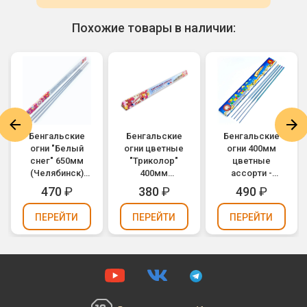
Похожие товары в наличии:
Бенгальские
Бенгальские
Бенгальские
огни "Белый
огни цветные
огни 400мм
снег" 650мм
"Триколор"
цветные
(Челябинск)
400мм
ассорти -
(упаковка 3 шт.)
(Челябинск) -
Красный,
470
₽
380
₽
490
₽
белый, синий,
Зеленый,
красный
Голубой,
ПЕРЕЙТИ
ПЕРЕЙТИ
ПЕРЕЙТИ
(упаковка 3 шт.)
Желтый
(Челябинск)
ЧЛ-400цп