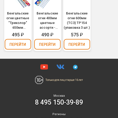
Бенгальские
Бенгальские
Бенгальские
огни цветные
огни 400мм
огни 600мм
"Триколор"
цветные
(ТСЗ) ТР154
650мм
ассорти -
(упаковка 3 шт.)
(Челябинск) -
Красный,
495
₽
490
₽
575
₽
белый, синий,
Зеленый,
красный
Голубой,
ПЕРЕЙТИ
ПЕРЕЙТИ
ПЕРЕЙТИ
(упаковка 3 шт.)
Желтый
(Челябинск)
ЧЛ-400цп
Только для лиц
старше 16 лет
Москва
8 495 150-39-89
Регионы