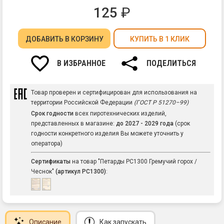
125
₽
ДОБАВИТЬ
В КОРЗИНУ
КУПИТЬ В 1 КЛИК
В ИЗБРАННОЕ
ПОДЕЛИТЬСЯ
Товар проверен и сертифицирован для использования на
территории Российской Федерации
(ГОСТ Р 51270–99)
Срок годности
всех пиротехнических изделий,
представленных в магазине:
до 2027 - 2029 года
(срок
годности конкретного изделия Вы можете уточнить у
оператора)
Сертификаты
на товар "Петарды РС1300 Гремучий горох /
Чеснок"
(артикул РС1300)
:
Описание
Как запускать