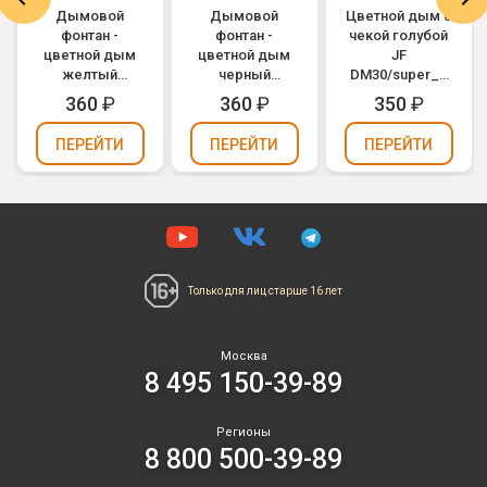
Дымовой
Дымовой
Цветной дым с
фонтан -
фонтан -
чекой голубой
цветной дым
цветной дым
JF
желтый
черный
DM30/super_B
MA0509/Y
MA0509/BK
(Joker
360
₽
360
₽
350
₽
(Maxsem)
(Maxsem)
Fireworks)
ПЕРЕЙТИ
ПЕРЕЙТИ
ПЕРЕЙТИ
Только для лиц
старше 16 лет
Москва
8 495 150-39-89
Регионы
8 800 500-39-89