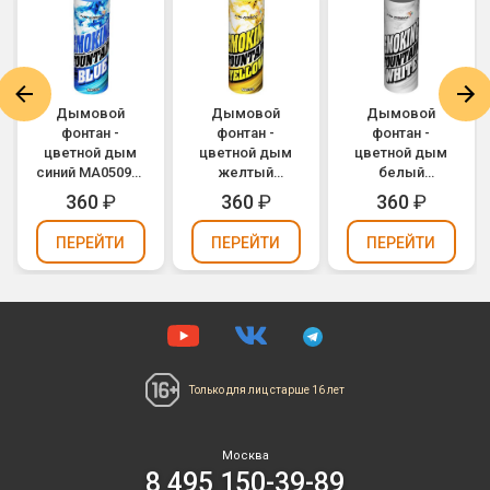
Дымовой
Дымовой
Дымовой
фонтан -
фонтан -
фонтан -
цветной дым
цветной дым
цветной дым
синий MA0509/B
желтый
белый
(Maxsem)
MA0509/Y
MA0509/W
360
₽
360
₽
360
₽
(Maxsem)
(Maxsem)
ПЕРЕЙТИ
ПЕРЕЙТИ
ПЕРЕЙТИ
Только для лиц
старше 16 лет
Москва
8 495 150-39-89