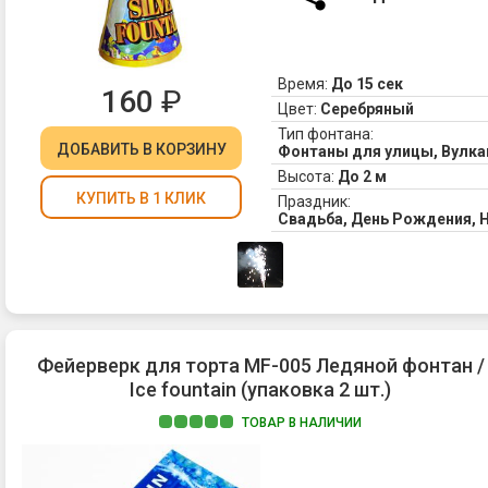
из
пр
ес
Время:
До 15 сек
вы
160
₽
не
Цвет:
Серебряный
хо
Тип фонтана:
ДОБАВИТЬ
В КОРЗИНУ
пу
Фонтаны для улицы, Вулк
ок
Высота:
До 2 м
к
КУПИТЬ В 1 КЛИК
Праздник:
то
Свадьба, День Рождения, 
же
зо
ис
оч
кр
вы
Фейерверк для торта MF-005 Ледяной фонтан /
ве
Ice fountain (упаковка 2 шт.)
ил
но
ТОВАР В НАЛИЧИИ