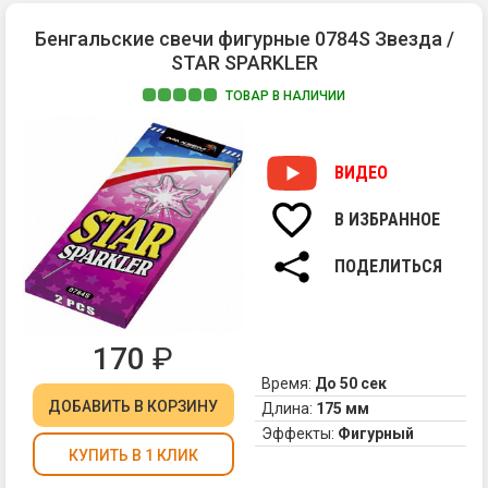
и
ра
Бенгальские свечи фигурные 0784S Звезда /
зо
STAR SPARKLER
ис
На
ТОВАР В НАЛИЧИИ
ко
1.
ка
Яр
ко
ВИДЕО
св
-
ис
кр
В ИЗБРАННОЕ
ил
зе
ПОДЕЛИТЬСЯ
зв
170
₽
Время:
До 50 сек
ДОБАВИТЬ
В КОРЗИНУ
Длина:
175 мм
Эффекты:
Фигурный
КУПИТЬ В 1 КЛИК