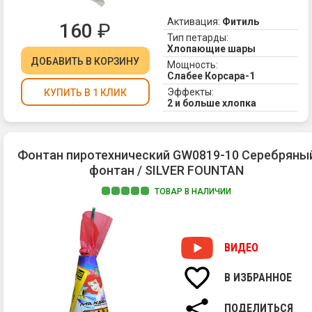
по
0,3
ра
Активация:
Фитиль
дю
160
₽
пе
Тип петарды:
В
Хлопающие шары
от
ДОБАВИТЬ
В КОРЗИНУ
Мощность:
от
Слабее Корсара-1
"К
Эффекты:
КУПИТЬ В 1 КЛИК
и
2 и больше хлопка
им
по
из
Фонтан пиротехнический GW0819-10 Серебряны
зд
фонтан / SILVER FOUNTAN
вм
од
ТОВАР В НАЛИЧИИ
гр
хл
-
тр
ВИДЕО
и
ро
В ИЗБРАННОЕ
ог
иск
ПОДЕЛИТЬСЯ
Эт