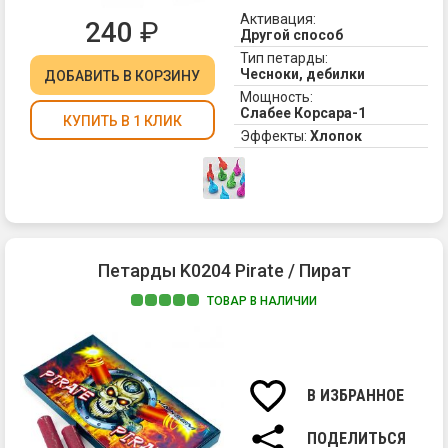
че
Активация:
240
₽
ра
Другой способ
По
Тип петарды:
Чесноки, дебилки
пр
ДОБАВИТЬ
В КОРЗИНУ
ма
Мощность:
Слабее Корсара-1
и
КУПИТЬ В 1 КЛИК
от
Эффекты:
Хлопок
бе
пе
то
с
бо
гр
Петарды K0204 Pirate / Пират
хл
Че
ТОВАР В НАЛИЧИИ
пр
Не
со
мо
не
пе
ку
по
В ИЗБРАННОЕ
бе
ма
со
MA
в
ПОДЕЛИТЬСЯ