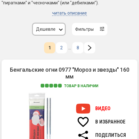
"пиратками" и "чесночками" (или "дебилками").
читать описание
Дешевле
Фильтры
1
2
...
8
Бенгальские огни 0977 "Мороз и звезды" 160
мм
ТОВАР В НАЛИЧИИ
1.
Яр
ис
ВИДЕО
В ИЗБРАННОЕ
ПОДЕЛИТЬСЯ