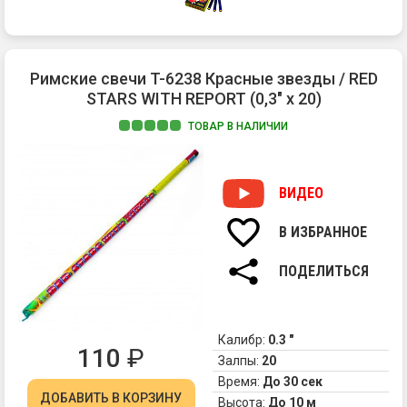
Римские свечи T-6238 Красные звезды / RED
STARS WITH REPORT (0,3" х 20)
ТОВАР В НАЛИЧИИ
Ве
ри
св
ВИДЕО
лю
все
В ИЗБРАННОЕ
Пр
мо
ПОДЕЛИТЬСЯ
RE
ST
от
по
Калибр:
0.3 "
110
₽
ма
Залпы:
20
MA
Время:
До 30 сек
-
ДОБАВИТЬ
В КОРЗИНУ
Высота:
До 10 м