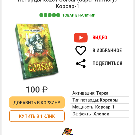
Корсар-1
ТОВАР В НАЛИЧИИ
Те
пе
Ко
ВИДЕО
от
Ma
В ИЗБРАННОЕ
ПОДЕЛИТЬСЯ
100
₽
Активация:
Терка
Тип петарды:
Корсары
ДОБАВИТЬ
В КОРЗИНУ
Мощность:
Корсар-1
Эффекты:
Хлопок
КУПИТЬ В 1 КЛИК