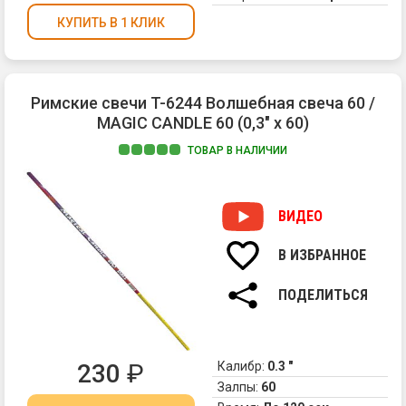
КУПИТЬ В 1 КЛИК
Римские свечи T-6244 Волшебная свеча 60 /
MAGIC CANDLE 60 (0,3" х 60)
ТОВАР В НАЛИЧИИ
1.
Вы
ра
ВИДЕО
ко
с
В ИЗБРАННОЕ
яр
вс
ПОДЕЛИТЬСЯ
230
₽
Калибр:
0.3 "
Залпы:
60