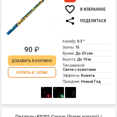
бю
ва
В ИЗБРАННОЕ
ри
св
ПОДЕЛИТЬСЯ
-
эт
ма
с
Калибр:
0.3 "
гр
90
₽
Залпы:
15
на
Время:
До 20 сек
"Т
Ка
Высота:
До 10 м
ДОБАВИТЬ
В КОРЗИНУ
св
Тип римской:
Свечи с кометами
вы
КУПИТЬ В 1 КЛИК
15
Эффекты:
Комета
кр
Праздник:
Новый Год
и
зе
ко
Петарды K0201 Corsar (Super warrior) /