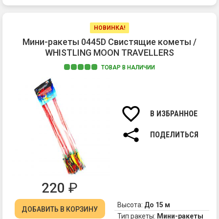
НОВИНКА!
Мини-ракеты 0445D Свистящие кометы /
WHISTLING MOON TRAVELLERS
ТОВАР В НАЛИЧИИ
1.
Вз
со
св
В ИЗБРАННОЕ
2.
Хл
ПОДЕЛИТЬСЯ
220
₽
Высота:
До 15 м
ДОБАВИТЬ
В КОРЗИНУ
Тип ракеты:
Мини-ракеты