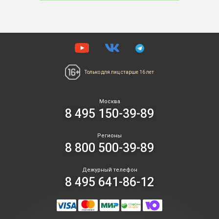
по
по
фи
он
ра
фо
ко
цв
Только для лиц
старше 16 лет
огн
Ог
ме
Москва
цв
8 495 150-39-89
-
зе
Регионы
кр
8 800 500-39-89
же
За
"Ж
Дежурный телефон
ра
8 495 641-86-12
зо
ис
пр
в