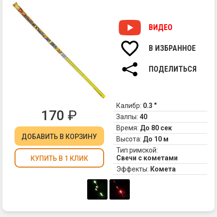
Дл
лю
ри
ВИДЕО
св
с
В ИЗБРАННОЕ
мн
вы
ПОДЕЛИТЬСЯ
-
"В
св
от
Калибр:
0.3 "
170
₽
по
Залпы:
40
ма
Время:
До 80 сек
MA
ДОБАВИТЬ
В КОРЗИНУ
Высота:
До 10 м
Ка
Тип римской:
св
Свечи с кометами
КУПИТЬ В 1 КЛИК
вы
Эффекты:
Комета
40
яр
ог
ко
ши