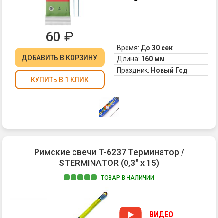
60
₽
Время:
До 30 сек
ДОБАВИТЬ
В КОРЗИНУ
Длина:
160 мм
Праздник:
Новый Год
КУПИТЬ В 1 КЛИК
Римские свечи T-6237 Терминатор /
STERMINATOR (0,3" х 15)
ТОВАР В НАЛИЧИИ
Од
из
на
ВИДЕО