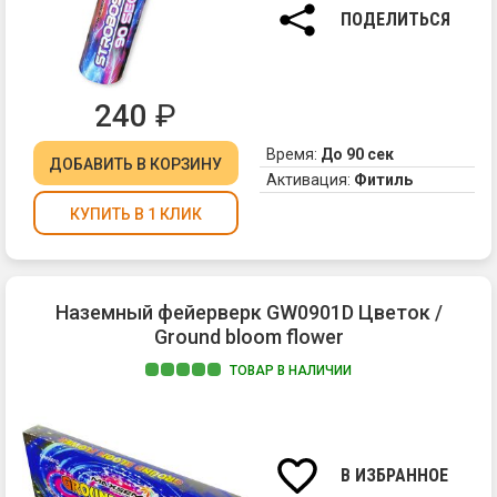
от
24
ПОДЕЛИТЬСЯ
фи
па
да
оч
мо
240
₽
яр
за
Время:
До 90 сек
ДОБАВИТЬ
В КОРЗИНУ
из
Активация:
Фитиль
вс
КУПИТЬ В 1 КЛИК
Наземный фейерверк GW0901D Цветок /
Ground bloom flower
ТОВАР В НАЛИЧИИ
Об
Ва
вн
на
В ИЗБРАННОЕ
то,