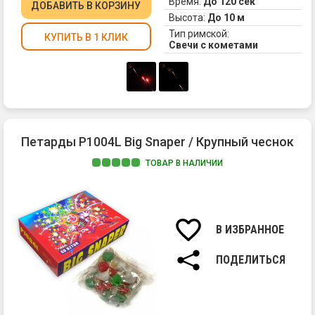
Время:
До 120 сек
ДОБАВИТЬ
В КОРЗИНУ
Высота:
До 10 м
Тип римской:
КУПИТЬ В 1 КЛИК
Свечи с кометами
Петарды P1004L Big Snaper / Крупный чеснок
ТОВАР В НАЛИЧИИ
Лю
вс
"ч
-
В ИЗБРАННОЕ
те
в
ПОДЕЛИТЬСЯ
4
ра
бо
кр