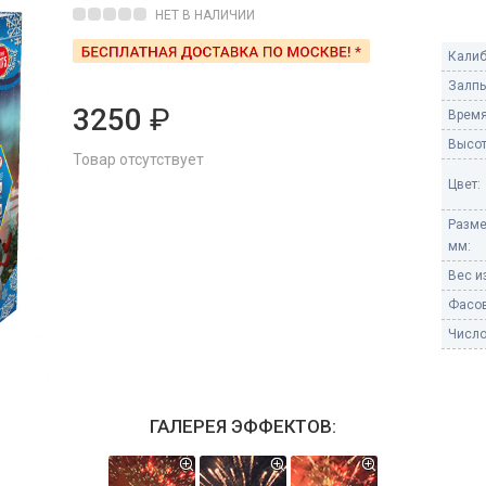
Пневмохлопушки
НЕТ В НАЛИЧИИ
Пружинные хлопушки
Калиб
е
Залпы
Бенгальские огни
ые
3250
₽
Время
 гранаты
Бенгальские огни малые
Высот
Товар отсутствует
Бенгальские огни большие
Цвет:
е и наземные
Фонтаны пиротехничес
Разме
мм:
 пчелы
Фонтаны в торт (холодные)
Вес из
Фонтаны сценические (холод
ицы
Фасов
Фонтаны для улицы
Число
Вулканы
дым и огонь
Ракеты
ветного огня
ГАЛЕРЕЯ ЭФФЕКТОВ:
 дым
Фестивальные шары
копы
ая пиротехника