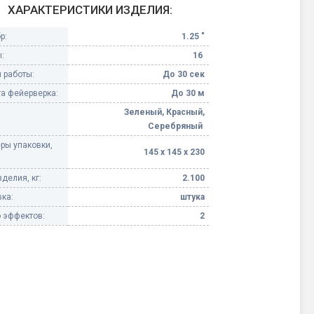
ХАРАКТЕРИСТИКИ ИЗДЕЛИЯ:
Конфетти, серпантин
р:
1.25 "
:
16
Небесные фонарики
 работы:
До 30 сек
а фейерверка:
До 30 м
Оборудование для
спецэффектов
Зеленый, Красный,
Серебряный
кие
ры упаковки,
Елочные гирлянды
145 х 145 х 230
делия, кг:
2.100
Фейерверк-шоу
ные)
ка:
штука
 эффектов:
2