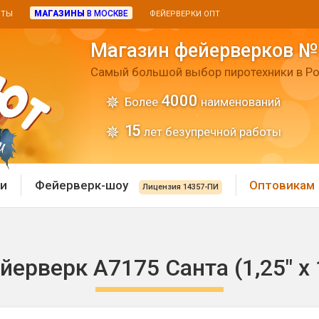
МАГАЗИНЫ
В МОСКВЕ
ИТЫ
ФЕЙЕРВЕРКИ ОПТ
Магазин фейерверков №
Самый большой выбор пиротехники в Ро
4000
Более
наименований
15
лет безупречной работы
и
Фейерверк-шоу
Оптовикам
Лицензия 14357-ПИ
 пиротехника
Римские свечи
йерверк А7175 Санта (1,25" х 
 батареи
Хлопушки и пневмохло
 дым
лопушки
Маленькие хлопушки