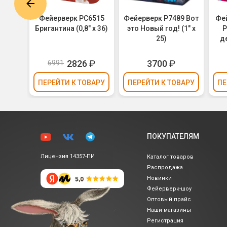
6413
Фейерверк РС6515
Фейерверк Р7489 Вот
Фе
,8" х
Бригантина (0,8" х 36)
это Новый год! (1" х
Р
25)
де
₽
2826
₽
3700
₽
6991
ВАРУ
ПЕРЕЙТИ
К ТОВАРУ
ПЕРЕЙТИ
К ТОВАРУ
ПЕ
ПОКУПАТЕЛЯМ
Лицензия 14357-ПИ
Каталог товаров
Распродажа
Новинки
Фейерверк-шоу
Оптовый прайс
Наши магазины
Регистрация