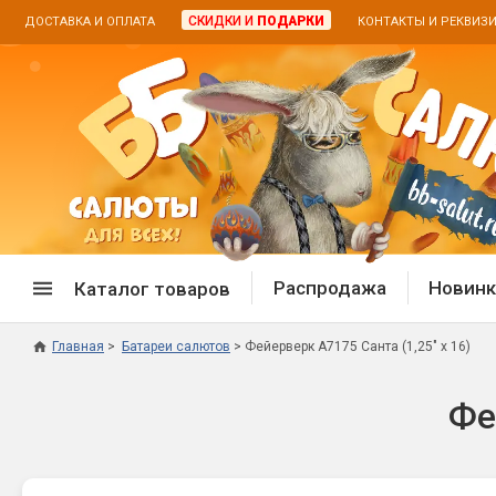
СКИДКИ И
ПОДАРКИ
ДОСТАВКА И ОПЛАТА
КОНТАКТЫ И РЕКВИЗ
Распродажа
Новинк
Каталог товаров
Главная
Батареи салютов
Фейерверк А7175 Санта (1,25" х 16)
Спецпредложение
Дневная
Фе
Распродажа фейерверков
Дневные
Распродажа петард
Цветной
Распродажа бенгальских огней
Пневмох