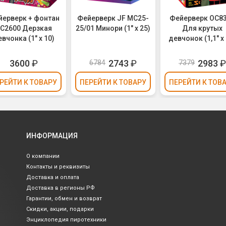
йерверк + фонтан
Фейерверк JF MC25-
Фейерверк ОС8
С2600 Дерзкая
25/01 Минори (1" х 25)
Для крутых
вчонка (1" х 10)
девчонок (1,1" х 
3600
₽
2743
₽
2983
6784
7379
РЕЙТИ
К ТОВАРУ
ПЕРЕЙТИ
К ТОВАРУ
ПЕРЕЙТИ
К ТОВ
ИНФОРМАЦИЯ
О компании
Контакты и реквизиты
Доставка и оплата
Доставка в регионы РФ
Гарантии, обмен и возврат
Скидки, акции, подарки
Энциклопедия пиротехники