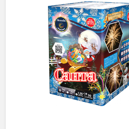
Новинки 2025/26
Петарды
Терочны
Фейерверки на свадьбу
Фитильн
Лимонки,
Фейерверк-шоу
Корсары
Батареи салютов
Цветной дым
Летающи
Хлопушки
Бабочки,
Батареи салютов
Жуки
Циркобл
Маленькие фейерверки
Средние фейерверки
Цветной 
Большие фейерверки
Супер-фейерверки
Факелы ц
Цветной
Стробос
Сигнальн