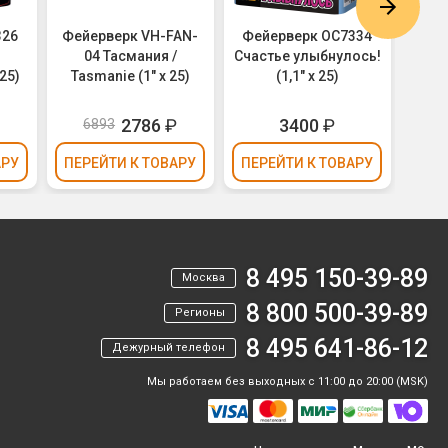
326
Фейерверк VH-FAN-
Фейерверк ОС7334
Фей
04 Тасмания /
Счастье улыбнулось!
Лед
25)
Tasmanie (1" х 25)
(1,1" х 25)
₽
2786
₽
3400
₽
6893
7
АРУ
ПЕРЕЙТИ
К ТОВАРУ
ПЕРЕЙТИ
К ТОВАРУ
ПЕР
8 495 150-39-89
Москва
8 800 500-39-89
Регионы
8 495 641-86-12
Дежурный телефон
Мы работаем без выходных с 11:00 до 20:00 (MSK)