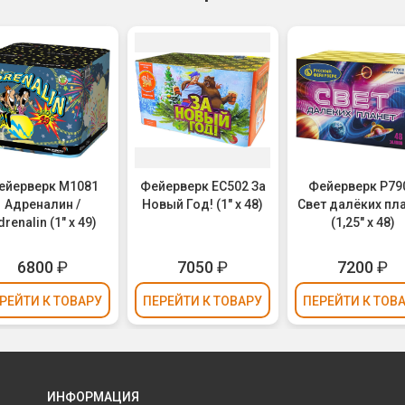
ейерверк М1081
Фейерверк ЕС502 За
Фейерверк Р79
Адреналин /
Новый Год! (1" х 48)
Свет далёких пл
drenalin (1" х 49)
(1,25" х 48)
6800
₽
7050
₽
7200
₽
РЕЙТИ
К ТОВАРУ
ПЕРЕЙТИ
К ТОВАРУ
ПЕРЕЙТИ
К ТОВ
ИНФОРМАЦИЯ