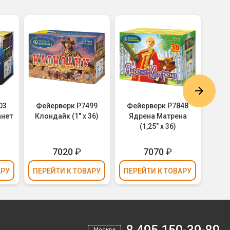
03
Фейерверк Р7499
Фейерверк Р7848
Фей
анет
Клондайк (1" х 36)
Ядрена Матрена
Бахе
(1,25" х 36)
мгнов
7020
₽
7070
₽
1
АРУ
ПЕРЕЙТИ
К ТОВАРУ
ПЕРЕЙТИ
К ТОВАРУ
ПЕР
Москва