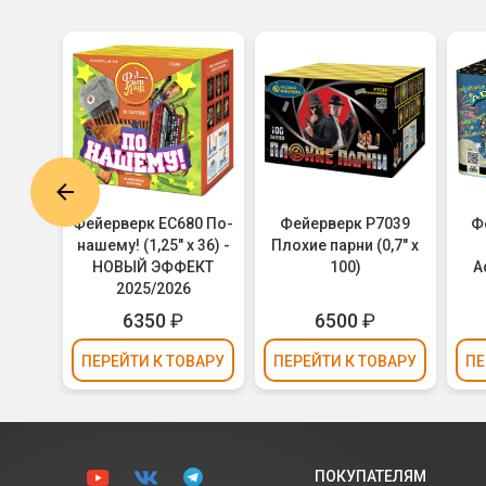
6530
Фейерверк ЕС680 По-
Фейерверк Р7039
Ф
еток
нашему! (1,25" х 36) -
Плохие парни (0,7" х
НОВЫЙ ЭФФЕКТ
100)
A
2025/2026
6350
₽
6500
₽
ВАРУ
ПЕРЕЙТИ
К ТОВАРУ
ПЕРЕЙТИ
К ТОВАРУ
ПЕ
ПОКУПАТЕЛЯМ