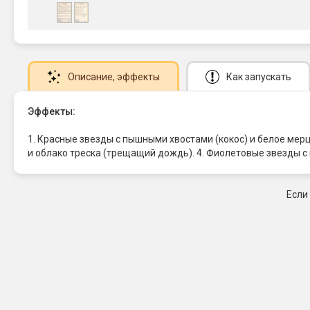
Описание
, эффекты
Как запускать
Эффекты:
1. Красные звезды с пышными хвостами (кокос) и белое мер
и облако треска (трещащий дождь). 4. Фиолетовые звезды с
Если