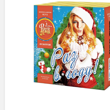
Новинки 2025/26
Петарды
Терочны
Фейерверки на свадьбу
Фитильн
Лимонки,
Фейерверк-шоу
Корсары
Батареи салютов
Цветной дым
Летающи
Хлопушки
Бабочки,
Батареи салютов
Жуки
Циркобл
Маленькие фейерверки
Средние фейерверки
Цветной 
Большие фейерверки
Супер-фейерверки
Факелы ц
Цветной
Стробос
Сигнальн