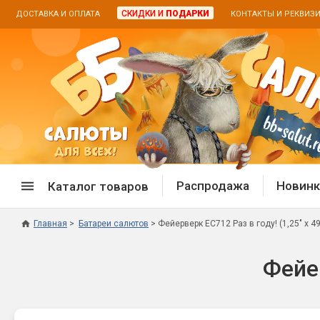
СКИДКИ И
ПОДАРКИ
ДОСТАВКА И ОПЛАТА
КОНТАКТЫ И РЕКВИЗ
Распродажа
Новинк
Каталог товаров
Главная
Батареи салютов
Фейерверк ЕС712 Раз в году! (1,25" х 49
Спецпредложение
Дневная
Фейер
Распродажа фейерверков
Дневные
Распродажа петард
Цветной
Распродажа бенгальских огней
Пневмох