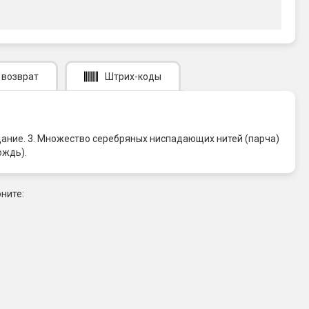
 возврат
Штрих-коды
рцание. 3. Множество серебряных ниспадающих нитей (парча)
ождь).
ните: