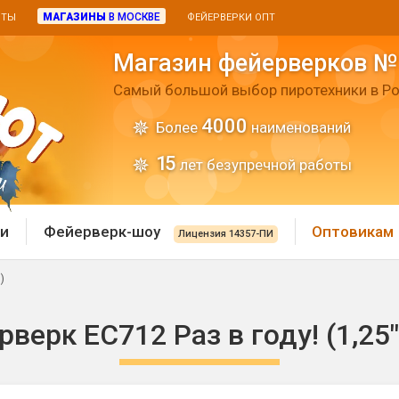
МАГАЗИНЫ
В МОСКВЕ
ИТЫ
ФЕЙЕРВЕРКИ ОПТ
Магазин фейерверков №
Самый большой выбор пиротехники в Ро
4000
Более
наименований
15
лет безупречной работы
и
Фейерверк-шоу
Оптовикам
Лицензия 14357-ПИ
)
 пиротехника
Римские свечи
верк ЕС712 Раз в году! (1,25"
 батареи
Хлопушки и пневмохло
 дым
лопушки
Маленькие хлопушки