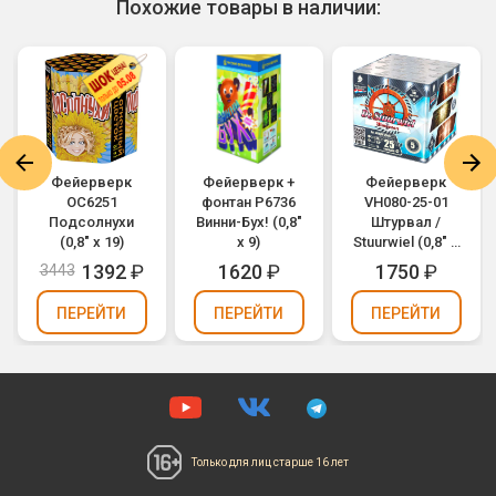
Похожие товары в наличии:
Фейерверк
Фейерверк +
Фейерверк
ОС6251
фонтан Р6736
VH080-25-01
Подсолнухи
Винни-Бух! (0,8"
Штурвал /
(0,8" х 19)
х 9)
Stuurwiel (0,8" х
25)
1392
₽
1620
₽
1750
₽
3443
ПЕРЕЙТИ
ПЕРЕЙТИ
ПЕРЕЙТИ
Только для лиц
старше 16 лет