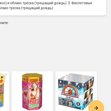
кос) и облако треска (трещащий дождь). 3. Фиолетовые
блако треска (трещащий дождь).
ните: