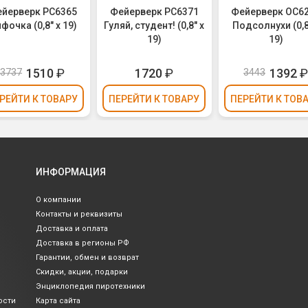
йерверк РС6365
Фейерверк РС6371
Фейерверк ОС6
фочка (0,8" х 19)
Гуляй, студент! (0,8" х
Подсолнухи (0,8
19)
19)
1510
₽
1720
₽
1392
3737
3443
РЕЙТИ
К ТОВАРУ
ПЕРЕЙТИ
К ТОВАРУ
ПЕРЕЙТИ
К ТОВ
ИНФОРМАЦИЯ
О компании
Контакты и реквизиты
Доставка и оплата
Доставка в регионы РФ
Гарантии, обмен и возврат
Скидки, акции, подарки
Энциклопедия пиротехники
ости
Карта сайта