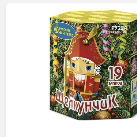
Новинки 2025/26
Петарды
Терочны
Фейерверки на свадьбу
Фитильн
Лимонки,
Фейерверк-шоу
Корсары
Батареи салютов
Цветной дым
Летающи
Хлопушки
Бабочки,
Батареи салютов
Жуки
Циркобл
Маленькие фейерверки
Средние фейерверки
Цветной 
Большие фейерверки
Супер-фейерверки
Факелы ц
Цветной
Стробос
Сигнальн