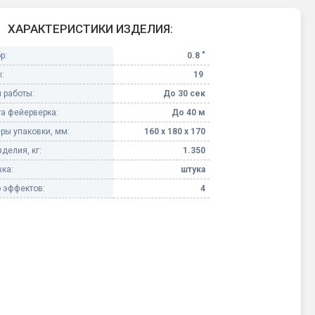
Конфетти, серпантин
ХАРАКТЕРИСТИКИ ИЗДЕЛИЯ:
р:
0.8 "
Небесные фонарики
:
19
 работы:
До 30 сек
Оборудование для
спецэффектов
а фейерверка:
До 40 м
ры упаковки, мм:
160 х 180 х 170
кие
Елочные гирлянды
делия, кг:
1.350
ка:
штука
Фейерверк-шоу
ные)
 эффектов:
4