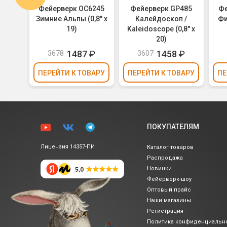
 20-
Фейерверк ОС6245
Фейерверк GP485
Фе
икулы
Зимние Альпы (0,8" х
Калейдоскоп /
Фи
19)
Kaleidoscope (0,8" х
20)
₽
1487
₽
1458
₽
3678
3607
ВАРУ
ПЕРЕЙТИ
К ТОВАРУ
ПЕРЕЙТИ
К ТОВАРУ
ПЕ
ПОКУПАТЕЛЯМ
Лицензия 14357-ПИ
Каталог товаров
Распродажа
Новинки
Фейерверк-шоу
Оптовый прайс
Наши магазины
Регистрация
Политика
конфиденциальн