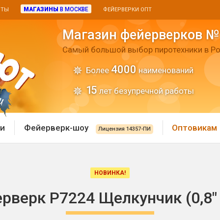
МАГАЗИНЫ
В МОСКВЕ
ИТЫ
ФЕЙЕРВЕРКИ ОПТ
Магазин фейерверков №
Самый большой выбор пиротехники в Ро
4000
Более
наименований
15
лет безупречной работы
и
Фейерверк-шоу
Оптовикам
Лицензия 14357-ПИ
 пиротехника
Римские свечи
НОВИНКА!
 батареи
Хлопушки и пневмохло
рверк Р7224 Щелкунчик (0,8" 
 дым
лопушки
Маленькие хлопушки