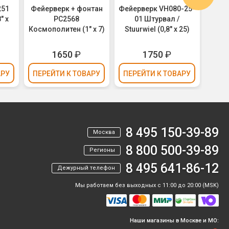
251
Фейерверк + фонтан
Фейерверк VH080-25-
Фей
" х
РС2568
01 Штурвал /
Весн
Космополитен (1" х 7)
Stuurwiel (0,8" х 25)
₽
1650
₽
1750
₽
3
АРУ
ПЕРЕЙТИ
К ТОВАРУ
ПЕРЕЙТИ
К ТОВАРУ
ПЕР
8 495 150-39-89
Москва
8 800 500-39-89
Регионы
8 495 641-86-12
Дежурный телефон
Мы работаем без выходных с 11:00 до 20:00 (MSK)
Наши магазины в Москве и МО: