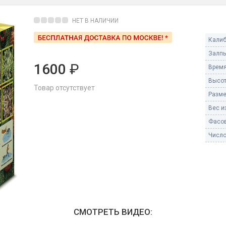
Пневмохлопушки
Пружинные хлопушки
НЕТ В НАЛИЧИИ
е
Калиб
Бенгальские огни
ые
Залпы
 гранаты
Бенгальские огни малые
1600
₽
Время
Бенгальские огни большие
Высот
Товар отсутствует
Разме
е и наземные
Фонтаны пиротехничес
Вес из
 пчелы
Фасов
Фонтаны в торт (холодные)
Фонтаны сценические (холод
Число
ицы
Фонтаны для улицы
Вулканы
дым и огонь
Ракеты
ветного огня
 дым
СМОТРЕТЬ ВИДЕО:
Фестивальные шары
копы
ая пиротехника