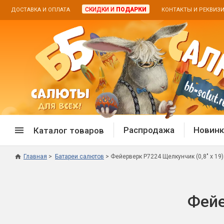
СКИДКИ И
ПОДАРКИ
ДОСТАВКА И ОПЛАТА
КОНТАКТЫ И РЕКВИЗ
Распродажа
Новинк
Каталог товаров
Главная
Батареи салютов
Фейерверк Р7224 Щелкунчик (0,8" х 19)
Спецпредложение
Дневная
Распродажа фейерверков
Дневные
Фейе
Распродажа петард
Цветной
Распродажа бенгальских огней
Пневмох