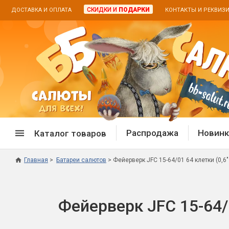
СКИДКИ И
ПОДАРКИ
ДОСТАВКА И ОПЛАТА
КОНТАКТЫ И РЕКВИЗ
Распродажа
Новинк
Каталог товаров
Главная
Батареи салютов
Фейерверк JFC 15-64/01 64 клетки (0,
Спецпредложение
Дневная
Распродажа фейерверков
Дневные
Фейерверк JFC 15-64/
Распродажа петард
Цветной
Распродажа бенгальских огней
Пневмох