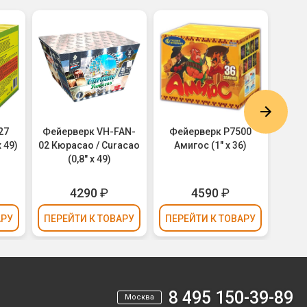
27
Фейерверк VH-FAN-
Фейерверк Р7500
Фей
 49)
02 Кюрасао / Curacao
Амигос (1" х 36)
Врем
(0,8" х 49)
CRAZY
4290
₽
4590
₽
АРУ
ПЕРЕЙТИ
К ТОВАРУ
ПЕРЕЙТИ
К ТОВАРУ
ПЕР
8 495 150-39-89
Москва