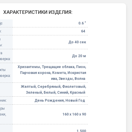
Конфетти, серпантин
ХАРАКТЕРИСТИКИ ИЗДЕЛИЯ:
р:
0.6 "
Небесные фонарики
:
64
я
Оборудование для
До 40 сек
ы:
спецэффектов
та
До 20 м
верка:
кие
Елочные гирлянды
Хризантемы, Трещащие облака, Пион,
кты
Парчовая корона, Комета, Искристая
верка:
Фейерверк-шоу
ива, Звезды, Волна
ные)
Желтый, Серебряный, Фиолетовый,
Зеленый, Белый, Синий, Красный
ник:
День Рождения, Новый Год
еры
вки,
160 х 160 х 90
1.500