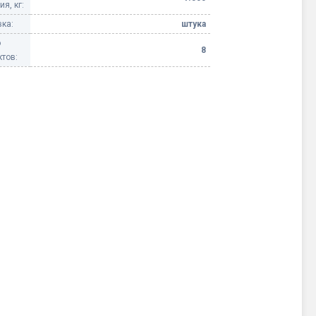
я, кг:
ка:
штука
о
8
тов: