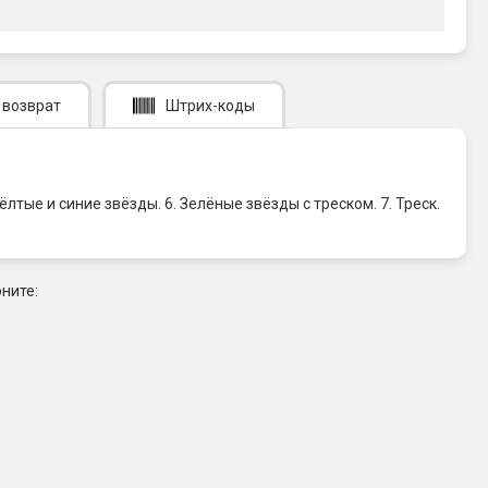
 возврат
Штрих-коды
лтые и синие звёзды. 6. Зелёные звёзды с треском. 7. Треск.
ните: