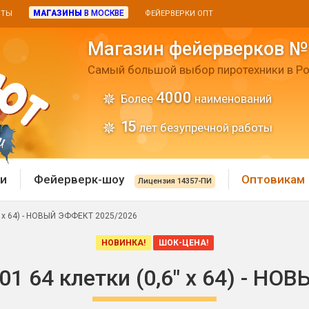
МАГАЗИНЫ
В МОСКВЕ
ИТЫ
ФЕЙЕРВЕРКИ ОПТ
Магазин фейерверков №
Самый большой выбор пиротехники в Ро
4000
Более
наименований
15
лет безупречной работы
и
Фейерверк-шоу
Оптовикам
Лицензия 14357-ПИ
6" х 64) - НОВЫЙ ЭФФЕКТ 2025/2026
 пиротехника
Римские свечи
НОВИНКА!
ШОК-ЦЕНА!
 батареи
Хлопушки и пневмохло
01 64 клетки (0,6" х 64) - Н
 дым
лопушки
Маленькие хлопушки