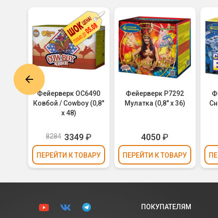
C139
Фейерверк ОС6490
Фейерверк Р7292
Ф
беса /
Ковбой / Cowboy (0,8"
Мулатка (0,8" х 36)
Сн
х 49)
х 48)
₽
3349
₽
4050
₽
8284
ВАРУ
ПЕРЕЙТИ
К ТОВАРУ
ПЕРЕЙТИ
К ТОВАРУ
ПЕ
ПОКУПАТЕЛЯМ