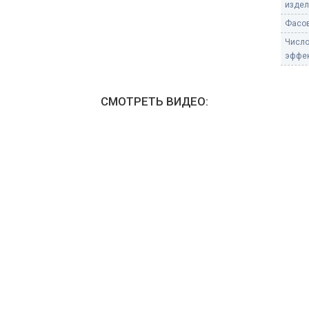
издели
Фасов
Числ
эффек
СМОТРЕТЬ ВИДЕО: