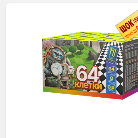
Новинки 2025/26
Петарды
Терочны
Фейерверки на свадьбу
Фитильн
Лимонки,
Фейерверк-шоу
Корсары
Батареи салютов
Цветной дым
Летающи
Хлопушки
Бабочки,
Батареи салютов
Жуки
Циркобл
Маленькие фейерверки
Средние фейерверки
Цветной 
Большие фейерверки
Супер-фейерверки
Факелы ц
Цветной
Стробос
Сигнальн