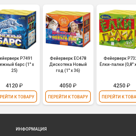
ейерверк Р7491
Фейерверк ЕС478
Фейерверк Р73
ежный барс (1" х
Дискотека Новый
Ёлки-палки (0,8" х
25)
год (1" х 36)
4120
₽
4050
₽
4250
₽
РЕЙТИ
К ТОВАРУ
ПЕРЕЙТИ
К ТОВАРУ
ПЕРЕЙТИ
К ТОВ
ИНФОРМАЦИЯ