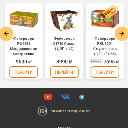
Фейерверк
Фейерверк
Фейерверк
РС6651
01710 Сокол
PKU3201
Мандариновое
(1,25" х 49)
Смугляночка
настроение
(0,8", 1" х 55)
(0,8" х 100)
9600
₽
8990
₽
7695
₽
19035
ПЕРЕЙТИ
ПЕРЕЙТИ
ПЕРЕЙТИ
Только для лиц
старше 16 лет