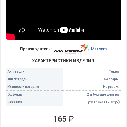
Производитель:
Maxsem
ХАРАКТЕРИСТИКИ ИЗДЕЛИЯ:
Активация:
Терка
Тип петарды:
Корсары
Мощность петарды:
Корсар-4
Эффекты:
2 и больше хлопка
Фасовка:
упаковка (12 штук)
165
₽