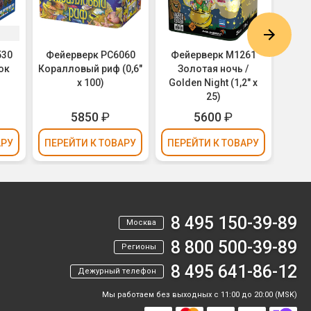
530
Фейерверк РС6060
Фейерверк M1261
Фей
ок
Коралловый риф (0,6"
Золотая ночь /
Панда
х 100)
Golden Night (1,2" х
25)
5850
₽
5600
₽
1
АРУ
ПЕРЕЙТИ
К ТОВАРУ
ПЕРЕЙТИ
К ТОВАРУ
ПЕР
8 495 150-39-89
Москва
8 800 500-39-89
Регионы
8 495 641-86-12
Дежурный телефон
Мы работаем без выходных с 11:00 до 20:00 (MSK)