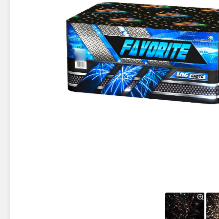
Новинки 2025/26
Петарды
Терочны
Фейерверки на свадьбу
Фитильн
Лимонки,
Фейерверк-шоу
Корсары
Батареи салютов
Цветной дым
Летающи
Хлопушки
Бабочки,
Батареи салютов
Жуки
Циркобл
Маленькие фейерверки
Средние фейерверки
Цветной 
Большие фейерверки
Супер-фейерверки
Факелы ц
Цветной
Стробос
Сигнальн