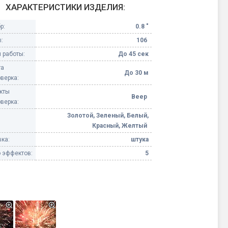
ХАРАКТЕРИСТИКИ ИЗДЕЛИЯ:
Конфетти, серпантин
р:
0.8 "
:
106
Небесные фонарики
 работы:
До 45 сек
та
Оборудование для
До 30 м
верка:
спецэффектов
кты
Веер
верка:
кие
Елочные гирлянды
Золотой, Зеленый, Белый,
Красный, Желтый
Фейерверк-шоу
ные)
ка:
штука
 эффектов:
5