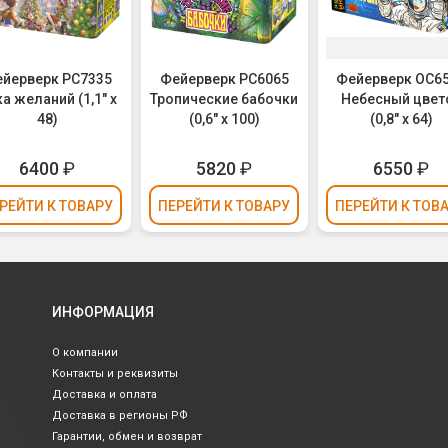
йерверк РС7335
Фейерверк РС6065
Фейерверк ОС6
а желаний (1,1" х
Тропические бабочки
Небесный цвет
48)
(0,6" х 100)
(0,8" х 64)
6400
₽
5820
₽
6550
₽
РЕЙТИ
К ТОВАРУ
ПЕРЕЙТИ
К ТОВАРУ
ПЕРЕЙТИ
К ТОВ
ИНФОРМАЦИЯ
О компании
Контакты и реквизиты
Доставка и оплата
Доставка в регионы РФ
Гарантии, обмен и возврат