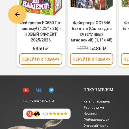
7039
Фейерверк ЕС680 По-
Фейерверк ОС7546
Фе
,7" х
нашему! (1,25" х 36) -
Бахетле (Салют для
Елк
НОВЫЙ ЭФФЕКТ
счастливых
2025/2026
мгновений) (1,1" х 48)
6350
₽
5486
₽
13571
ВАРУ
ПЕРЕЙТИ
К ТОВАРУ
ПЕРЕЙТИ
К ТОВАРУ
ПЕ
ПОКУПАТЕЛЯМ
Лицензия 14357-ПИ
Каталог товаров
Распродажа
Новинки
Фейерверк-шоу
Оптовый прайс