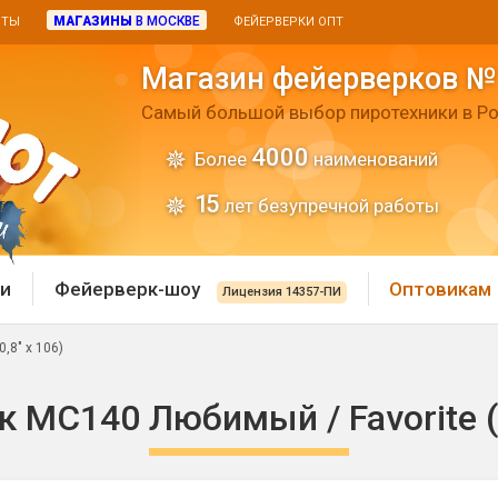
МАГАЗИНЫ
В МОСКВЕ
ИТЫ
ФЕЙЕРВЕРКИ ОПТ
Магазин фейерверков №
Самый большой выбор пиротехники в Ро
4000
Более
наименований
15
лет безупречной работы
и
Фейерверк-шоу
Оптовикам
Лицензия 14357-ПИ
,8" х 106)
 пиротехника
Римские свечи
 MC140 Любимый / Favorite (0
 батареи
Хлопушки и пневмохло
 дым
лопушки
Маленькие хлопушки