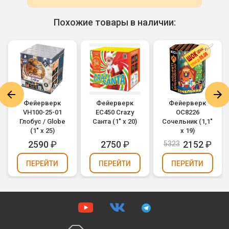
Похожие товары в наличии:
Фейерверк
Фейерверк
Фейерверк
VH100-25-01
ЕС450 Crazy
ОС8226
Глобус / Globe
Санта (1" х 20)
Сочельник (1,1"
(1" х 25)
х 19)
2590
₽
2750
₽
2152
₽
5323
ПЕРЕЙТИ
ПЕРЕЙТИ
ПЕРЕЙТИ