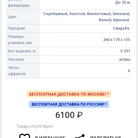
До 35 м
фейерверка:
Серебряный, Золотой, Фиолетовый, Зеленый,
Цвет:
Белый, Красный
Праздник:
Свадьба
Размеры
260 х 170 х 155
упаковки, мм:
Вес изделия, кг:
3.337
Фасовка:
штука
Число
6
эффектов:
БЕСПЛАТНАЯ ДОСТАВКА ПО РОССИИ! *
6100
₽
Товар отсутствует