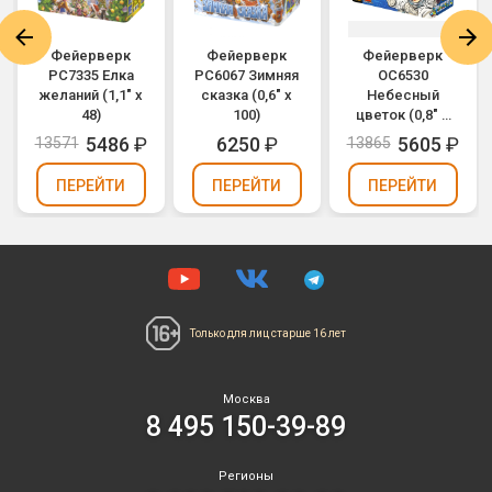
Фейерверк
Фейерверк
Фейерверк
РС7335 Елка
РС6067 Зимняя
ОС6530
желаний (1,1" х
сказка (0,6" х
Небесный
48)
100)
цветок (0,8" х
64)
5486
₽
6250
₽
5605
₽
13571
13865
ПЕРЕЙТИ
ПЕРЕЙТИ
ПЕРЕЙТИ
Только для лиц
старше 16 лет
Москва
8 495 150-39-89
Регионы