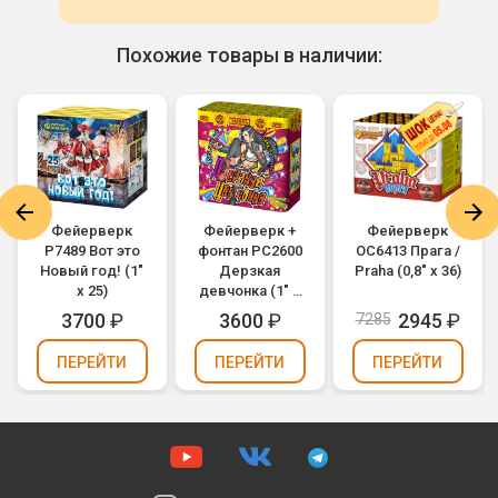
Похожие товары в наличии:
Фейерверк
Фейерверк +
Фейерверк
Р7489 Вот это
фонтан РС2600
ОС6413 Прага /
Новый год! (1"
Дерзкая
Praha (0,8" х 36)
х 25)
девчонка (1" х
10)
3700
₽
3600
₽
2945
₽
7285
ПЕРЕЙТИ
ПЕРЕЙТИ
ПЕРЕЙТИ