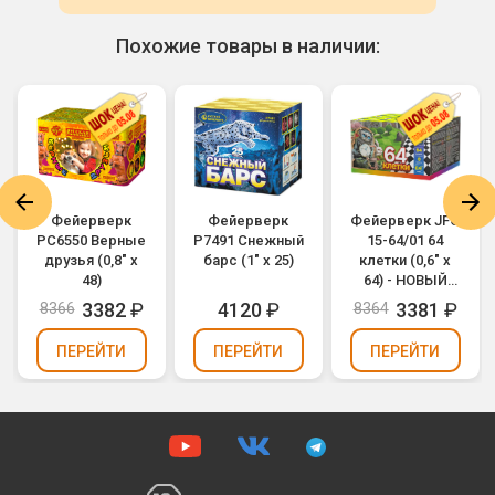
Похожие товары в наличии:
Фейерверк
Фейерверк
Фейерверк JFC
РС6550 Верные
Р7491 Снежный
15-64/01 64
друзья (0,8" х
барс (1" х 25)
клетки (0,6" х
48)
64) - НОВЫЙ
ЭФФЕКТ
3382
₽
4120
₽
3381
₽
8366
8364
2025/2026
ПЕРЕЙТИ
ПЕРЕЙТИ
ПЕРЕЙТИ