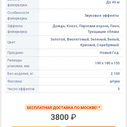
До 40 м
фейерверка:
Особенности
Звуковые эффекты
фейерверка:
Эффекты
Дождь, Кокос, Парчовая корона, Пион,
фейерверка:
Трещащие облака
Золотой, Фиолетовый, Зеленый, Белый,
Цвет:
Красный, Серебряный
Праздник:
Новый Год
Размеры
190 х 180 х 155
упаковки, мм:
Вес изделия, кг:
2.100
Фасовка:
штука
Число эффектов:
5
3800
₽