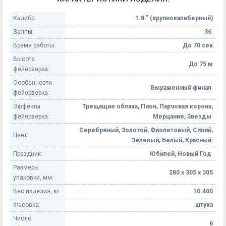
Калибр:
1.8 " (крупнокалиберный)
Залпы:
36
Время работы:
До 70 сек
Высота
До 75 м
фейерверка:
Особенности
Выраженный финал
фейерверка:
Эффекты
Трещащие облака, Пион, Парчовая корона,
фейерверка:
Мерцание, Звезды
Серебряный, Золотой, Фиолетовый, Синий,
Цвет:
Зеленый, Белый, Красный
Праздник:
Юбилей, Новый Год
Размеры
280 х 305 х 305
упаковки, мм:
Вес изделия, кг:
10.400
Фасовка:
штука
Число
6