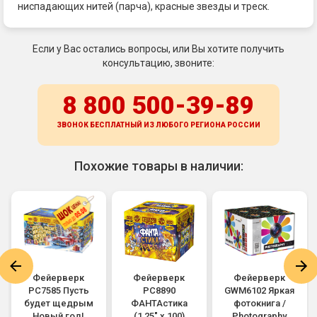
ниспадающих нитей (парча), красные звезды и треск.
Если у Вас остались вопросы, или Вы хотите получить
консультацию, звоните:
8 800 500-39-89
ЗВОНОК БЕСПЛАТНЫЙ ИЗ ЛЮБОГО РЕГИОНА
РОССИИ
Похожие товары в наличии:
Фейерверк
Фейерверк
Фейерверк
РС7585 Пусть
РС8890
GWM6102 Яркая
будет щедрым
ФАНТАстика
фотокнига /
Новый год!
(1,25" х 100)
Photography