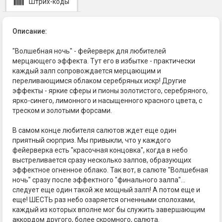
Штрих-коды
Описание:
"Волшебная ночь" - фейерверк для любителей
мерцающего эффекта. Тут его в избытке - практически
каждый залп сопровождается мерцающим и
переливающимся облаком серебряных искр! Другие
эффекты - яркие сферы и пионы золотистого, серебряного,
ярко-синего, лимонного и насыщенного красного цвета, с
треском и золотыми форсами.
В самом конце любителя салютов ждет еще один
приятный сюрприз. Мы привыкли, что у каждого
фейерверка есть "красочная концовка", когда в небо
выстреливается сразу несколько залпов, образующих
эффектное огненное облако. Так вот, в салюте "Волшебная
ночь" сразу после эффектного "финального залпа"...
следует еще один такой же мощный залп! А потом еще и
еще! ШЕСТЬ раз небо озаряется огненными сполохами,
каждый из которых вполне мог бы служить завершающим
аккордом другого, более скромного, салюта.