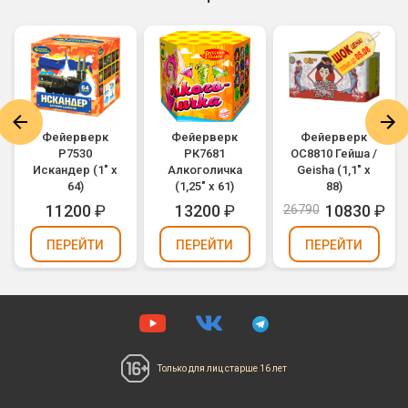
Фейерверк
Фейерверк
Фейерверк
Р7530
РК7681
ОС8810 Гейша /
Искандер (1" х
Алкоголичка
Geisha (1,1" х
64)
(1,25" х 61)
88)
11200
₽
13200
₽
10830
₽
26790
ПЕРЕЙТИ
ПЕРЕЙТИ
ПЕРЕЙТИ
Только для лиц
старше 16 лет