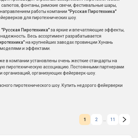
и салютов, фонтаны, римские свечи, фестивальные шары,
Конфетти, серпантин
им направлением работы компании
"Русская Пиротехника"
йерверков для пиротехнических шоу.
Небесные фонарики
ы
"Русская Пиротехника"
за яркие и впечатляющие эффекты,
х надежность. Весь ассортимент разрабатывается
иротехника"
на крупнейших заводах провинции Хунань
Оборудование для
и моделями и эффектами.
спецэффектов
же в компании установлены очень жесткие стандарты на
кие
Елочные гирлянды
скую пиротехническую ассоциацию. Постоянными партнерами
и организаций, организующих фейерверк-шоу.
Фейерверк-шоу
ные)
пасного пиротехнического шоу. Купить недорого фейерверки
1
2
...
11