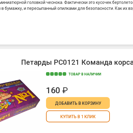
 миниатюрной головкой чеснока. Фактически это кусочек бертолето
 в бумажку, и пересыпанный опилками для безопасности. Как их в
о. Зажигалка не требуется! Просто с силой бросьте один "чесночок
ь и он взорвется с веселым хлопком. Это наиболее безопасный вид
аже Корсар-1. Чесночки от "Русской Пиротехники" носят
ремучий горох".
Петарды РС0121 Команда корсар
ТОВАР В НАЛИЧИИ
160
₽
ДОБАВИТЬ
В КОРЗИНУ
КУПИТЬ В 1 КЛИК