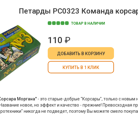
Петарды РС0323 Команда корсара
ТОВАР В НАЛИЧИИ
110
₽
ДОБАВИТЬ
В КОРЗИНУ
КУПИТЬ В 1 КЛИК
Корсара Моргана"
- это старые-добрые "Корсары", только с новым 
 Название новое, но эффект и качество - прежние! Превосходная п
иротехники" никогда не подведет, поэтому Вы можете смело покупа
ни гарантируют удовольствие и прилив адреналина, который вызы
абах" начиненной порохом палочки! "Команда корсара Моргана-3" 
ует петардам "Корсар-3".