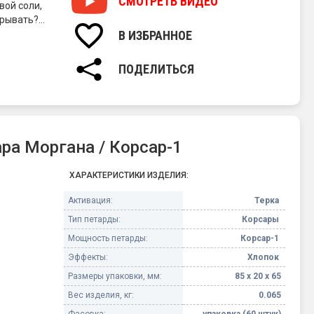
СМОТРЕТЬ
ВИДЕО
вой соли,
зрывать?
В ИЗБРАННОЕ
" о твердую
 петард,
ПОДЕЛИТЬСЯ
а Моргана / Корсар-1
ХАРАКТЕРИСТИКИ ИЗДЕЛИЯ:
Активация:
Терка
Тип петарды:
Корсары
Мощность петарды:
Корсар-1
Эффекты:
Хлопок
Размеры упаковки, мм:
85 х 20 х 65
Вес изделия, кг:
0.065
Фасовка:
упаковка (60 штук)