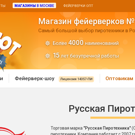
МАГАЗИНЫ
В МОСКВЕ
ИТЫ
ФЕЙЕРВЕРКИ ОПТ
Магазин фейерверков №
Самый большой выбор пиротехники в Ро
4000
Более
наименований
15
лет безупречной работы
и
Фейерверк-шоу
Оптовикам
Лицензия 14357-ПИ
 пиротехника
Римские свечи
Русская Пиро
 батареи
Хлопушки и пневмохло
 дым
лопушки
Торговая марка
"Русская Пиротехника"
(
Маленькие хлопушки
пиротехники. Компания работает с 2007 