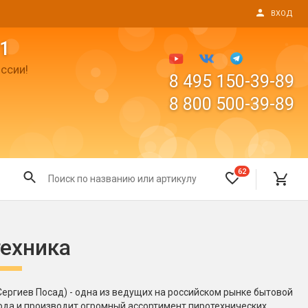
ВХОД
1
ссии!
8 495 150-39-89
8 800 500-39-89
62
Все для праздника
техника
Светящиеся предметы
пушки
Свечи для торта
Фонтаны в торт (холодные)
Сергиев Посад) - одна из ведущих на российском рынке бытовой
года и производит огромный ассортимент пиротехнических