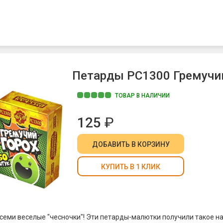
Корсара Моргана"
- это старые-добрые "Корсары". Название новое
 - прежние! Превосходная продукция "Русской Пиротехники" никогд
поэтому Вы можете смело покупать эти петарды. Они гарантируют
ие и прилив адреналина, который вызывает громкий "бабах" начи
лочки!
Петарды РС1300 Гремучий
ТОВАР В НАЛИЧИИ
125
₽
ДОБАВИТЬ
В КОРЗИНУ
КУПИТЬ В 1 КЛИК
еми веселые "чесночки"! Эти петарды-малютки получили такое на