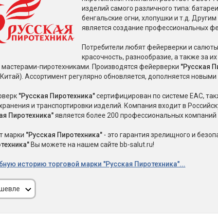
Пневмохлопушки
изделий самого различного типа: батаре
Пружинные хлопушки
бенгальские огни, хлопушки и т.д. Друг
является создание профессиональных фе
е
Бенгальские огни
ые
Потребители любят фейерверки и салют
 гранаты
красочность, разнообразие, а также за и
Бенгальские огни малые
 мастерами-пиротехниками. Производятся фейерверки
"Русская П
Бенгальские огни большие
Китай). Ассортимент регулярно обновляется, дополняется новым
е и наземные
рверк
"Русская Пиротехника"
сертифицирован по системе EAC, так
Фонтаны пиротехничес
хранения и транспортировки изделий. Компания входит в Россий
 пчелы
ая Пиротехника"
является более 200 профессиональных компаний 
Фонтаны в торт (холодные)
Фонтаны сценические (холод
т марки
"Русская Пиротехника"
- это гарантия зрелищного и безо
ицы
Фонтаны для улицы
отехника"
Вы можете на нашем сайте bb-salut.ru!
Вулканы
дым и огонь
бную историю торговой марки "Русская Пиротехника"...
Ракеты
ветного огня
ешевле
 дым
Фестивальные шары
копы
ая пиротехника