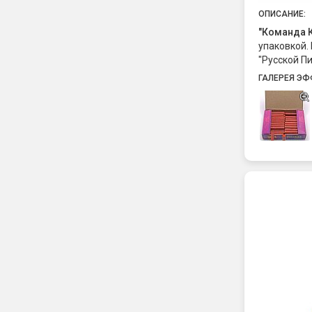
ОПИСАНИЕ:
"Команда 
упаковкой.
"Русской П
петарды. О
ГАЛЕРЕЯ ЭФ
громкий "б
соответств