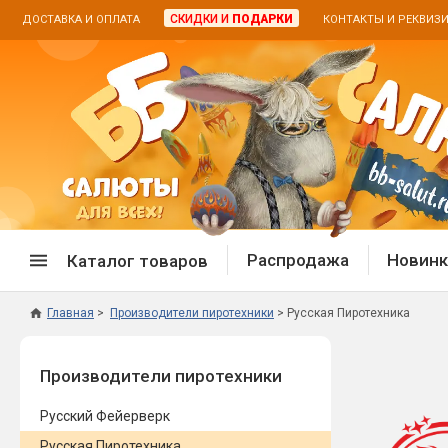
СКИДКИ И
ПОДАРКИ
ДОСТАВКА И ОПЛАТА
КОНТАКТЫ И РЕКВИЗ
Распродажа
Новинк
Каталог товаров
Главная
Производители пиротехники
Русская Пиротехника
Спецпредложение
Дневная
Производители пиротехники
Распродажа фейерверков
Дневные
Распродажа петард
Цветной
Русский Фейерверк
Распродажа бенгальских огней
Пневмох
Русская Пиротехника