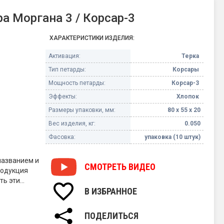
 Моргана 3 / Корсар-3
ХАРАКТЕРИСТИКИ ИЗДЕЛИЯ:
Активация:
Терка
Тип петарды:
Корсары
Мощность петарды:
Корсар-3
Эффекты:
Хлопок
Размеры упаковки, мм:
80 х 55 х 20
Вес изделия, кг:
0.050
Фасовка:
упаковка (10 штук)
названием и
СМОТРЕТЬ
ВИДЕО
родукция
ть эти
В ИЗБРАННОЕ
вает
по мощности
ПОДЕЛИТЬСЯ