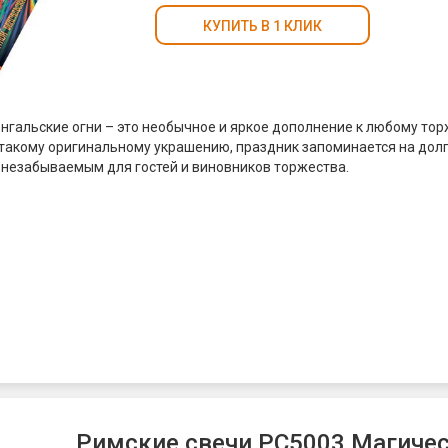
КУПИТЬ В 1 КЛИК
нгальские огни – это необычное и яркое дополнение к любому тор
такому оригинальному украшению, праздник запоминается на долг
 незабываемым для гостей и виновников торжества.
нгальские огни пользуются огромной популярностью на свадьбах.
т романтическую атмосферу и подчеркивают важность момента. В
нгальских огней можно создать красивые фото- и видео-съемки,
вать молодоженов и их гостей долгие годы. В-третьих, цветные бе
 отличный способ украсить свадебный танец и добавить ему допол
опулярны цветные бенгальские огни и на дне рождении. Они созд
е настроение и добавляют веселья и радости в этот знаменательн
ких огней можно украсить торт, стол, пространство вокруг гостей,
ще более ярким и незабываемым.
ные бенгальские огни могут использоваться на любом другом тор
 корпоратив, выпускной вечер и т.д. Они помогут создать атмосфер
Римские свечи РС5003 Магически