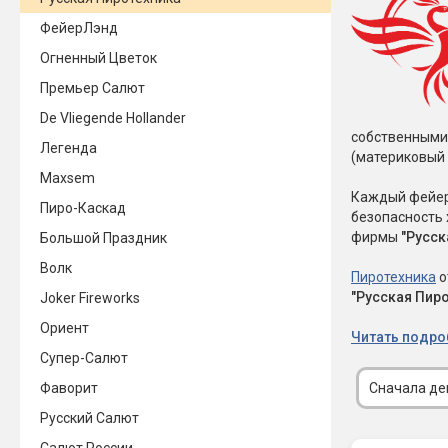
ФейерЛэнд
Новинки 2025/26
Петарды
Огненный Цветок
Терочны
Фейерверки на свадьбу
Премьер Салют
Фитильн
Лимонки,
De Vliegende Hollander
Фейерверк-шоу
собственными
Корсары
Легенда
Батареи салютов
(материковый 
Цветной дым
Maxsem
Летающи
Хлопушки
Каждый фейе
Пиро-Каскад
безопасность 
Бабочки,
фирмы
"Русск
Большой Праздник
Батареи салютов
Жуки
Волк
Пиротехника
о
Циркобл
Маленькие фейерверки
"Русская Пир
Joker Fireworks
Средние фейерверки
Ориент
Цветной 
Большие фейерверки
Читать подро
Супер-фейерверки
Супер-Салют
Факелы ц
Фаворит
Сначала д
Цветной
Русский Салют
Стробос
Сигнальн