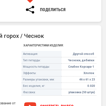
, но эффект
ПОДЕЛИТЬСЯ
а не
ненной
 горох / Чеснок
ХАРАКТЕРИСТИКИ ИЗДЕЛИЯ:
Активация:
Другой способ
Тип петарды:
Чесноки, дебилки
Мощность петарды:
Слабее Корсара-1
Эффекты:
Хлопок
Размеры упаковки, мм:
46 х 61 х 23
Вес изделия, кг:
0.020
Фасовка:
упаковка (50 штук)
звание от