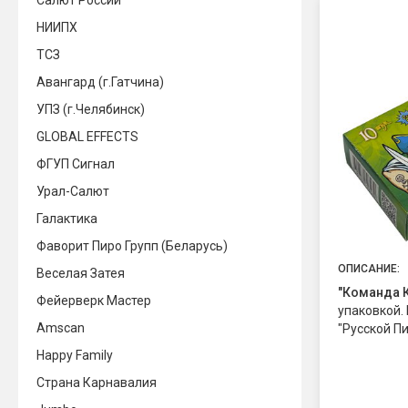
Салют России
НИИПХ
ТСЗ
Авангард (г.Гатчина)
УПЗ (г.Челябинск)
GLOBAL EFFECTS
ФГУП Сигнал
Урал-Салют
Галактика
Фаворит Пиро Групп (Беларусь)
ОПИСАНИЕ:
Веселая Затея
"Команда 
Фейерверк Мастер
упаковкой.
Amscan
"Русской П
петарды. О
Happy Family
громкий "б
Страна Карнавалия
соответств