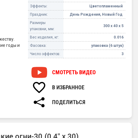
Эффекты:
Цветопламенный
Праздник:
День Рождения, Новый Год
Размеры
300 х 40 х 5
упаковки, мм:
Вес изделия, кг:
0.016
жеству.
ие годы и
Фасовка:
упаковка (6 штук)
Число эффектов:
3
 Во-первых,
СМОТРЕТЬ
ВИДЕО
о-вторых, с
 которые
В ИЗБРАННОЕ
нгальские
нительную
ают
ПОДЕЛИТЬСЯ
ый день. С
 что сделает
жестве, будь
у праздника
е огни-30 (0,4" х 30)