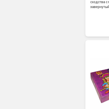
сходства с
завернутый
очень прост
поверхност
который менее мощный чем д
название "Г