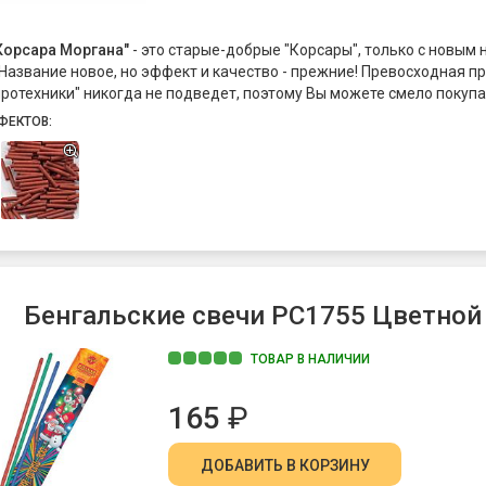
Корсара Моргана"
- это старые-добрые "Корсары", только с новым 
 Название новое, но эффект и качество - прежние! Превосходная п
иротехники" никогда не подведет, поэтому Вы можете смело покупа
ни гарантируют удовольствие и прилив адреналина, который вызы
ФЕКТОВ:
абах" начиненной порохом палочки! "Команда корсара Моргана-1" 
ует петардам "Корсар-1".
Бенгальские свечи РС1755 Цветной
ТОВАР В НАЛИЧИИ
165
₽
ДОБАВИТЬ
В КОРЗИНУ