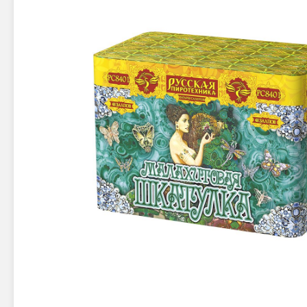
Новинки 2025/26
Петарды
Терочны
Фейерверки на свадьбу
Фитильн
Лимонки,
Фейерверк-шоу
Корсары
Батареи салютов
Цветной дым
Летающи
Хлопушки
Бабочки,
Батареи салютов
Жуки
Циркобл
Маленькие фейерверки
Средние фейерверки
Цветной 
Большие фейерверки
Супер-фейерверки
Факелы ц
Цветной
Стробос
Сигнальн