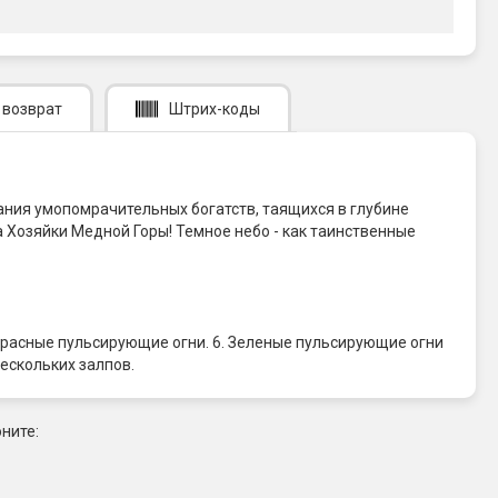
 возврат
Штрих-коды
ания умопомрачительных богатств, таящихся в глубине
ва Хозяйки Медной Горы! Темное небо - как таинственные
и красные пульсирующие огни. 6. Зеленые пульсирующие огни
ескольких залпов.
ните: