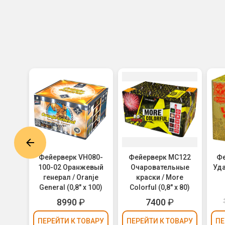
С145
Фейерверк VH080-
Фейерверк MC122
Фе
 х 62)
100-02 Оранжевый
Очаровательные
Уда
генерал / Oranje
краски / More
General (0,8" х 100)
Colorful (0,8" х 80)
8990
₽
7400
₽
ВАРУ
ПЕРЕЙТИ
К ТОВАРУ
ПЕРЕЙТИ
К ТОВАРУ
ПЕ