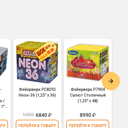
-
Фейерверк РС8292
Фейерверк Р7904
Фей
Неон-36 (1,25" х 36)
Салют Столичный
Тари
 /
(1,25" х 48)
 1",
6840
₽
8990
₽
16920
1
АРУ
ПЕРЕЙТИ
К ТОВАРУ
ПЕРЕЙТИ
К ТОВАРУ
ПЕР