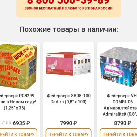
8 800 500-39-89
ЗВОНОК БЕСПЛАТНЫЙ ИЗ ЛЮБОГО РЕГИОНА
РОССИИ
Похожие товары в наличии:
йерверк РС8299
Фейерверк SB08-100
Фейерверк VH
чи в Новом году!
Dadirii (0,8" х 100)
COMBI-06
(1,25" х 36)
Адмиралтейство
Admiraliteit (0,8",
1,25" х 69)
6935
₽
7990
₽
8790
₽
17155
РЕЙТИ
К ТОВАРУ
ПЕРЕЙТИ
К ТОВАРУ
ПЕРЕЙТИ
К ТОВ