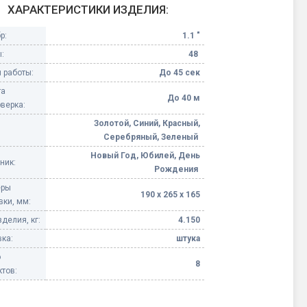
ХАРАКТЕРИСТИКИ ИЗДЕЛИЯ:
Конфетти, серпантин
р:
1.1 "
:
48
Небесные фонарики
 работы:
До 45 сек
та
Оборудование для
До 40 м
верка:
спецэффектов
Золотой, Синий, Красный,
Серебряный, Зеленый
кие
Елочные гирлянды
Новый Год, Юбилей, День
ник:
Рождения
Фейерверк-шоу
ные)
еры
190 х 265 х 165
вки, мм:
делия, кг:
4.150
ка:
штука
о
8
тов: