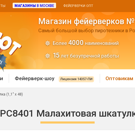
МАГАЗИНЫ
В МОСКВЕ
ИТЫ
ФЕЙЕРВЕРКИ ОПТ
Магазин фейерверков №
Самый большой выбор пиротехники в Ро
4000
Более
наименований
15
лет безупречной работы
и
Фейерверк-шоу
Оптовикам
Лицензия 14357-ПИ
а (1,1" х 48)
 пиротехника
Римские свечи
РС8401 Малахитовая шкатулка 
 батареи
Хлопушки и пневмохло
 дым
лопушки
Маленькие хлопушки