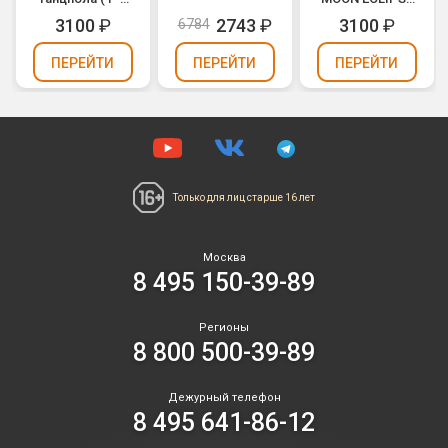
25)
(0,8" х 36)
3100
₽
2743
₽
3100
₽
6784
ПЕРЕЙТИ
ПЕРЕЙТИ
ПЕРЕЙТИ
Только для лиц
старше 16 лет
Москва
8 495 150-39-89
Регионы
8 800 500-39-89
Дежурный телефон
8 495 641-86-12