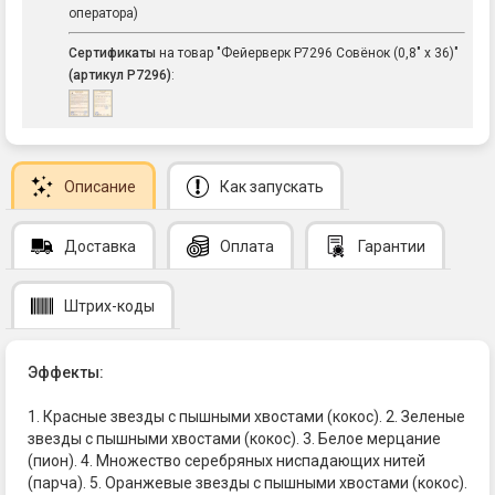
оператора)
Сертификаты
на товар "Фейерверк Р7296 Совёнок (0,8" х 36)"
(артикул Р7296)
:
Описание
Как запускать
Доставка
Оплата
Гарантии
Штрих-коды
Эффекты:
1. Красные звезды с пышными хвостами (кокос). 2. Зеленые
звезды с пышными хвостами (кокос). 3. Белое мерцание
(пион). 4. Множество серебряных ниспадающих нитей
(парча). 5. Оранжевые звезды с пышными хвостами (кокос).