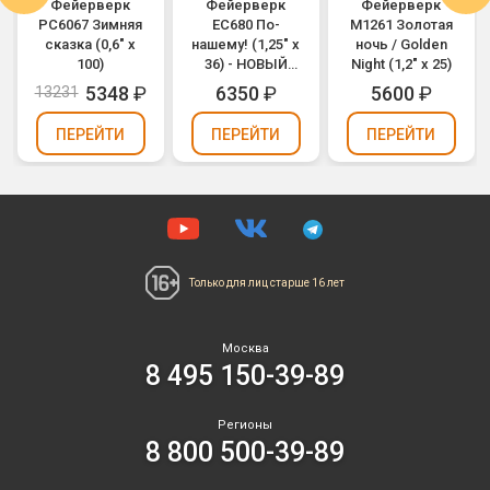
Фейерверк
Фейерверк
Фейерверк
РС6067 Зимняя
ЕС680 По-
M1261 Золотая
сказка (0,6" х
нашему! (1,25" х
ночь / Golden
100)
36) - НОВЫЙ
Night (1,2" х 25)
ЭФФЕКТ
5348
₽
6350
₽
5600
₽
13231
2025/2026
ПЕРЕЙТИ
ПЕРЕЙТИ
ПЕРЕЙТИ
Только для лиц
старше 16 лет
Москва
8 495 150-39-89
Регионы
8 800 500-39-89