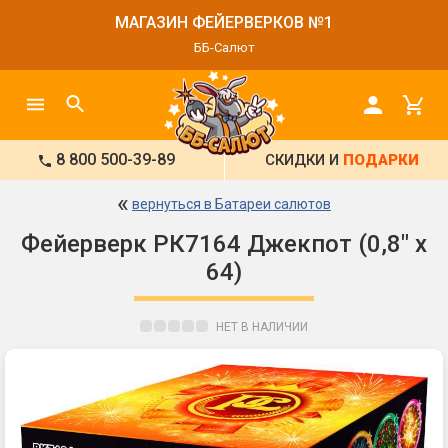
МАГАЗИН ФЕЙЕРВЕРКОВ №1
ББ-Салют
8 800 500-39-89
СКИДКИ И
ПОДАРКИ
«
вернуться в Батареи салютов
Фейерверк РК7164 Джекпот (0,8" х
64)
НЕТ В НАЛИЧИИ