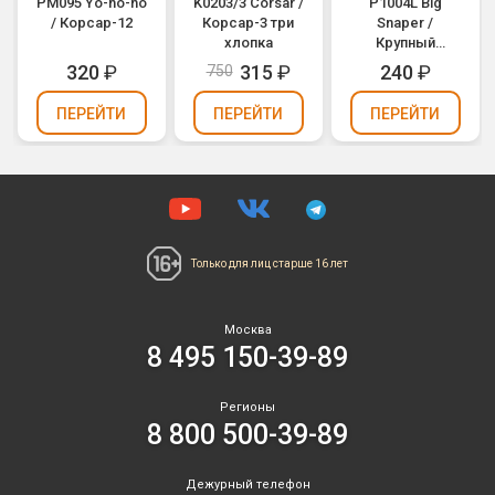
PM095 Yo-ho-ho
K0203/3 Corsar /
P1004L Big
/ Корсар-12
Корсар-3 три
Snaper /
хлопка
Крупный
чеснок
320
₽
315
₽
240
₽
750
ПЕРЕЙТИ
ПЕРЕЙТИ
ПЕРЕЙТИ
Только для лиц
старше 16 лет
Москва
8 495 150-39-89
Регионы
8 800 500-39-89
Дежурный телефон