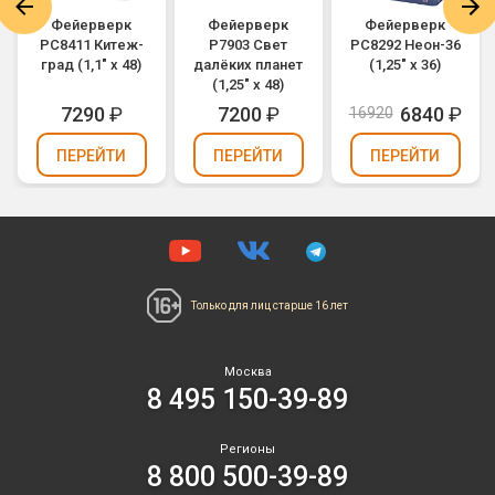
Фейерверк
Фейерверк
Фейерверк
РС8411 Китеж-
Р7903 Свет
РС8292 Неон-36
град (1,1" х 48)
далёких планет
(1,25" х 36)
(1,25" х 48)
7290
₽
7200
₽
6840
₽
16920
ПЕРЕЙТИ
ПЕРЕЙТИ
ПЕРЕЙТИ
Только для лиц
старше 16 лет
Москва
8 495 150-39-89
Регионы
8 800 500-39-89