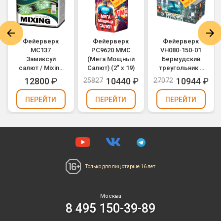
Фейерверк
Фейерверк
Фейерверк
МС137
РС9620 ММС
VH080-150-01
Замиксуй
(Мега Мощный
Бермудский
салют / Mixing
Салют) (2" х 19)
треугольник /
(1,2" х 54)
Bermudadriehoek
12800
₽
10440
₽
10944
₽
25827
27072
(0,8" х 150)
ПЕРЕЙТИ
ПЕРЕЙТИ
ПЕРЕЙТИ
Только для лиц
старше 16 лет
Москва
8 495 150-39-89