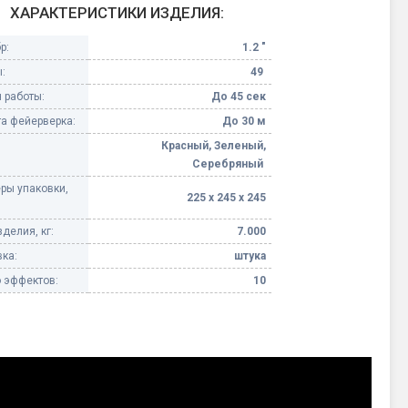
ХАРАКТЕРИСТИКИ ИЗДЕЛИЯ:
Конфетти, серпантин
р:
1.2 "
:
49
Небесные фонарики
 работы:
До 45 сек
а фейерверка:
До 30 м
Оборудование для
спецэффектов
Красный, Зеленый,
Серебряный
кие
ры упаковки,
Елочные гирлянды
225 х 245 х 245
делия, кг:
7.000
Фейерверк-шоу
ные)
ка:
штука
 эффектов:
10