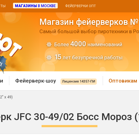
МАГАЗИНЫ
В МОСКВЕ
ИТЫ
ФЕЙЕРВЕРКИ ОПТ
Магазин фейерверков №
Самый большой выбор пиротехники в Ро
4000
Более
наименований
15
лет безупречной работы
и
Фейерверк-шоу
Оптовикам
Лицензия 14357-ПИ
" х 49)
 пиротехника
Римские свечи
к JFC 30-49/02 Босс Мороз (1
 батареи
Хлопушки и пневмохло
 дым
лопушки
Маленькие хлопушки