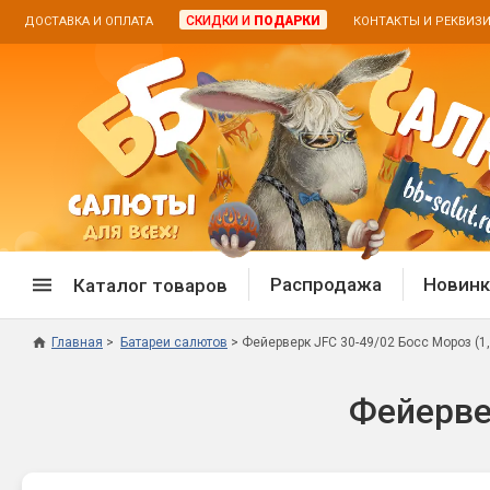
СКИДКИ И
ПОДАРКИ
ДОСТАВКА И ОПЛАТА
КОНТАКТЫ И РЕКВИЗ
Распродажа
Новинк
Каталог товаров
Главная
Батареи салютов
Фейерверк JFC 30-49/02 Босс Мороз (1,2
Спецпредложение
Дневная
Фейервер
Распродажа фейерверков
Дневные
Распродажа петард
Цветной
Распродажа бенгальских огней
Пневмох