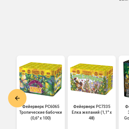
7546
Фейерверк РС6065
Фейерверк РС7335
Ф
т для
Тропические бабочки
Елка желаний (1,1" х
х
(0,6" х 100)
48)
Go
 х 48)