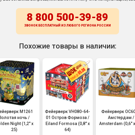
8 800 500-39-89
ЗВОНОК БЕСПЛАТНЫЙ ИЗ ЛЮБОГО РЕГИОНА
РОССИИ
Похожие товары в наличии:
ейерверк M1261
Фейерверк VH080-64-
Фейерверк ОС6
Золотая ночь /
01 Остров Формоза /
Амстердам /
lden Night (1,2" х
Eiland Formosa (0,8" х
Amsterdam (0,6" х
25)
64)