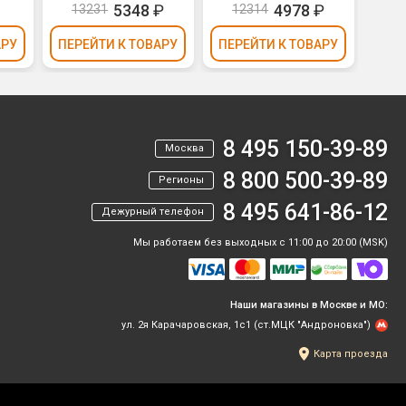
5348
₽
4978
₽
13231
12314
АРУ
ПЕРЕЙТИ
К ТОВАРУ
ПЕРЕЙТИ
К ТОВАРУ
ПЕР
8 495 150-39-89
Москва
8 800 500-39-89
Регионы
8 495 641-86-12
Дежурный телефон
Мы работаем без выходных с 11:00 до 20:00 (MSK)
Наши магазины в Москве и МО:
ул. 2я Карачаровская, 1с1 (ст.МЦК "Андроновка")
Карта проезда