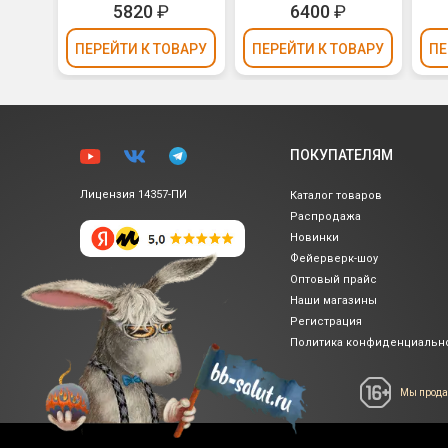
₽
5820
₽
6400
₽
ВАРУ
ПЕРЕЙТИ
К ТОВАРУ
ПЕРЕЙТИ
К ТОВАРУ
ПЕ
ПОКУПАТЕЛЯМ
Лицензия 14357-ПИ
Каталог товаров
Распродажа
Новинки
Фейерверк-шоу
Оптовый прайс
Наши магазины
Регистрация
Политика
конфиденциальн
Мы прода