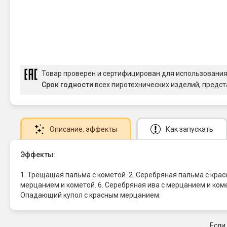
Товар проверен и сертифицирован для использовани
Срок годности
всех пиротехнических изделий, предст
Описание
, эффекты
Как запускать
Эффекты:
1. Трещащая пальма с кометой. 2. Серебряная пальма с крас
мерцанием и кометой. 6. Серебряная ива с мерцанием и комет
Опадающий купол с красным мерцанием.
Если