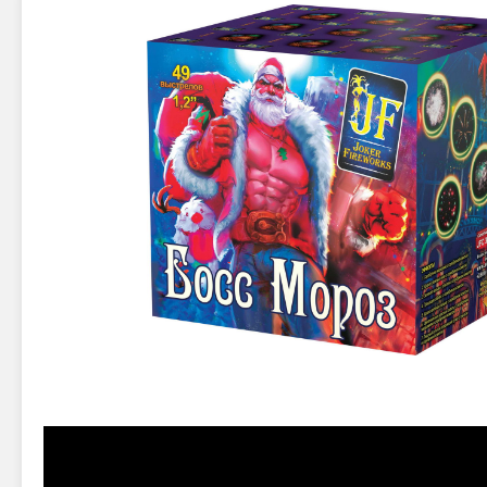
Новинки 2025/26
Петарды
Терочны
Фейерверки на свадьбу
Фитильн
Лимонки,
Фейерверк-шоу
Корсары
Батареи салютов
Цветной дым
Летающи
Хлопушки
Бабочки,
Батареи салютов
Жуки
Циркобл
Маленькие фейерверки
Средние фейерверки
Цветной 
Большие фейерверки
Супер-фейерверки
Факелы ц
Цветной
Стробос
Сигнальн