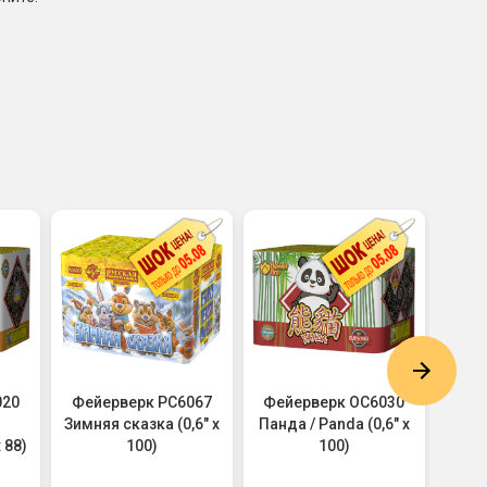
020
Фейерверк РС6067
Фейерверк ОС6030
Фейе
Зимняя сказка (0,6" х
Панда / Panda (0,6" х
нашем
 88)
100)
100)
НО