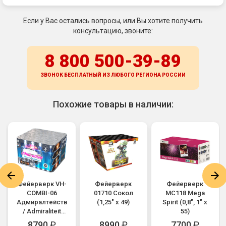
Если у Вас остались вопросы, или Вы хотите получить
консультацию, звоните:
8 800 500-39-89
ЗВОНОК БЕСПЛАТНЫЙ ИЗ ЛЮБОГО РЕГИОНА
РОССИИ
Похожие товары в наличии:
Фейерверк VH-
Фейерверк
Фейерверк
COMBI-06
01710 Сокол
MC118 Mega
Адмиралтейство
(1,25" х 49)
Spirit (0,8", 1" х
/ Admiraliteit
55)
(0,8", 1", 1,25" х
8790
₽
8990
₽
7700
₽