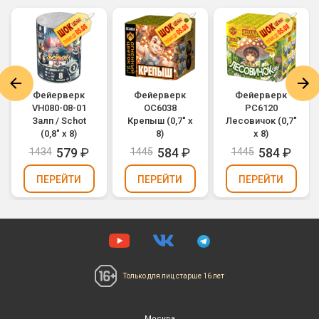
Фейерверк
Фейерверк
Фейерверк
VH080-08-01
ОС6038
РС6120
Залп / Schot
Крепыш (0,7" х
Лесовичок (0,7"
(0,8" х 8)
8)
х 8)
579
₽
584
₽
584
₽
1434
1445
1445
ПЕРЕЙТИ
ПЕРЕЙТИ
ПЕРЕЙТИ
Только для лиц
старше 16 лет
Москва