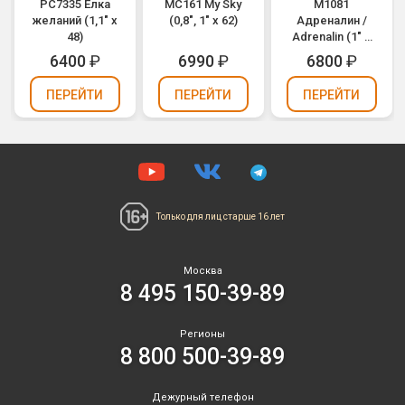
РС7335 Елка
MC161 My Sky
М1081
желаний (1,1" х
(0,8", 1" х 62)
Адреналин /
48)
Adrenalin (1" х
49)
6400
₽
6990
₽
6800
₽
ПЕРЕЙТИ
ПЕРЕЙТИ
ПЕРЕЙТИ
Только для лиц
старше 16 лет
Москва
8 495 150-39-89
Регионы
8 800 500-39-89
Дежурный телефон