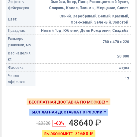
Эффекты
Змейки, Веер, Пион, Разноцветный букет,
фейерверка:
Спираль, Кокос, Пальмы, Мерцание, Свист
Синий, Серебряный, Белый, Красный,
Цвет:
Оранжевый, Зеленый, Золотой
Праздник:
Новый Год, Юбилей, День Рождения, Свадьба
Размеры
780 х 470 х 220
упаковки, мм:
Вес изделия,
20.000
кг:
Фасовка:
штука
Число
17
эффектов:
БЕСПЛАТНАЯ ДОСТАВКА ПО РОССИИ! *
48640
₽
120320
-60%
71680 ₽
ВЫ ЭКОНОМИТЕ: