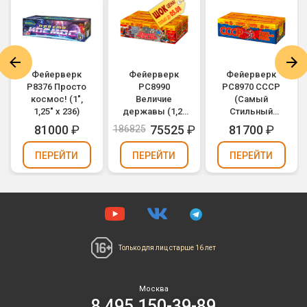
Фейерверк
Фейерверк
Фейерверк
Р8376 Просто
РС8990
РС8970 СССР
космос! (1",
Величие
(Самый
1,25" х 236)
державы (1,2"
Стильный
х 300)
Салют России)
81000
₽
75525
₽
81700
₽
186825
(1,25" х 288)
ПЕРЕЙТИ
ПЕРЕЙТИ
ПЕРЕЙТИ
Только для лиц
старше 16 лет
Москва
8 495 150-39-89