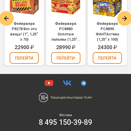
Фейерверк
Фейерверк
Фейерверк
Р8278 Вот это
РС8880
РС8890
вещь! (1", 1,25"
Золотые
ФАНТАстика
х 70)
пальмы (1,25" х
(1,25" х 100)
100)
22900
₽
28990
₽
24300
₽
ПЕРЕЙТИ
ПЕРЕЙТИ
ПЕРЕЙТИ
Только для лиц
старше 16 лет
Москва
8 495 150-39-89