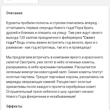
Описание:
Куранты пробили полночь и стрелки помчались вперед -
отчитывать первые секунды Нового года! Пора брать
друзей и близких и спешить на улицу. Там уже ждут своего
выхода 120 залпов праздничного фейерверка
"Салют
года"
! Ведь очень важно встретить год весело, ярко и с
размахом - как год встретишь, так его и проведешь!
Мы предлагаем встречать в компании яркого и красочного
салюта! Смотрите, уже летят в небо огненные кометы,
раскрываясь в небе красными пальмами. Рассыпается
зеленым жемчугом новогодний залп. Синие кометы плетут
золотые паутины. Трещат парчовые короны, рассыпаясь на
мириады сверкающих камней. Расцветают золотые
хризантемы после каждого пролета серебряных комет.
Оглушительный треск небесного шоу сделает начало
Нового Года фееричным и незабываемым!
Эффекты: