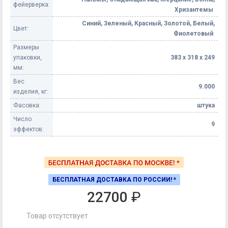
фейерверка:
Хризантемы
Синий, Зеленый, Красный, Золотой, Белый,
Цвет:
Фиолетовый
Размеры
упаковки,
383 х 318 х 249
мм:
Вес
9.000
изделия, кг:
Фасовка:
штука
Число
9
эффектов:
БЕСПЛАТНАЯ ДОСТАВКА ПО РОССИИ! *
22700
₽
Товар отсутствует