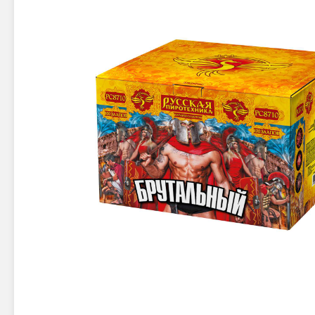
Новинки 2025/26
Петарды
Терочны
Фейерверки на свадьбу
Фитильн
Лимонки,
Фейерверк-шоу
Корсары
Батареи салютов
Цветной дым
Летающи
Хлопушки
Бабочки,
Батареи салютов
Жуки
Циркобл
Маленькие фейерверки
Средние фейерверки
Цветной 
Большие фейерверки
Супер-фейерверки
Факелы ц
Цветной
Стробос
Сигнальн