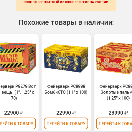
ЗВОНОК БЕСПЛАТНЫЙ ИЗ ЛЮБОГО РЕГИОНА
РОССИИ
Похожие товары в наличии:
ерверк Р8278 Вот
Фейерверк РС8888
Фейерверк РС8
 вещь! (1", 1,25" х
БомбиСТО (1,1" х 100)
Золотые паль
70)
(1,25" х 100)
22900
₽
22990
₽
28990
₽
РЕЙТИ
К ТОВАРУ
ПЕРЕЙТИ
К ТОВАРУ
ПЕРЕЙТИ
К ТОВ