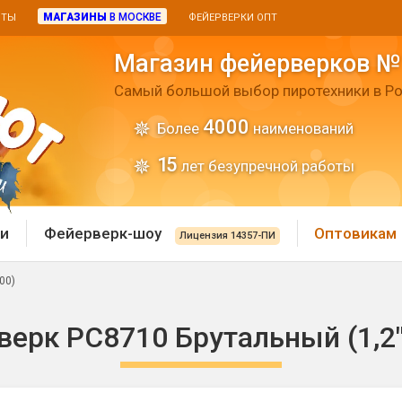
МАГАЗИНЫ
В МОСКВЕ
ИТЫ
ФЕЙЕРВЕРКИ ОПТ
Магазин фейерверков №
Самый большой выбор пиротехники в Ро
4000
Более
наименований
15
лет безупречной работы
и
Фейерверк-шоу
Оптовикам
Лицензия 14357-ПИ
00)
 пиротехника
Римские свечи
ерк РС8710 Брутальный (1,2"
 батареи
Хлопушки и пневмохло
 дым
лопушки
Маленькие хлопушки