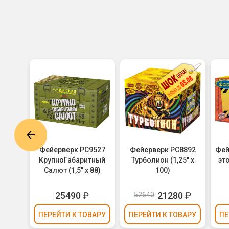
8895
Фейерверк РС9527
Фейерверк РС8892
Фей
5" х
КрупноГабаритный
Турболион (1,25" х
это
Салют (1,5" х 88)
100)
5
₽
25490
₽
21280
₽
52640
ВАРУ
ПЕРЕЙТИ
К ТОВАРУ
ПЕРЕЙТИ
К ТОВАРУ
ПЕ