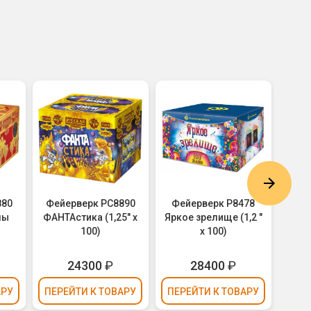
880
Фейерверк РС8890
Фейерверк Р8478
Фей
мы
ФАНТАстика (1,25" х
Яркое зрелище (1,2 "
Звез
100)
х 100)
24300
₽
28400
₽
52
АРУ
ПЕРЕЙТИ
К ТОВАРУ
ПЕРЕЙТИ
К ТОВАРУ
ПЕР