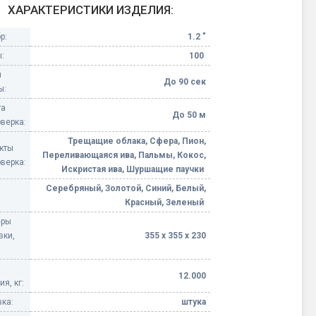
ХАРАКТЕРИСТИКИ ИЗДЕЛИЯ:
Конфетти, серпантин
р:
1.2 "
:
100
Небесные фонарики
я
До 90 сек
ы:
Оборудование для
та
спецэффектов
До 50 м
верка:
Трещащие облака, Сфера, Пион,
кие
кты
Елочные гирлянды
Переливающаяся ива, Пальмы, Кокос,
верка:
Искристая ива, Шуршащие паучки
Фейерверк-шоу
Серебряный, Золотой, Синий, Белый,
ные)
Красный, Зеленый
еры
вки,
355 х 355 х 230
12.000
я, кг:
ка:
штука