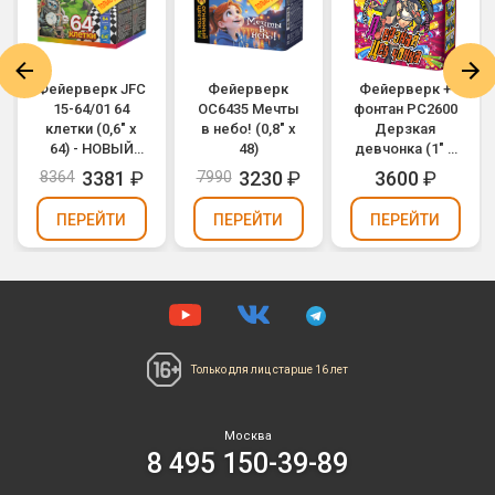
Фейерверк JFC
Фейерверк
Фейерверк +
15-64/01 64
ОС6435 Мечты
фонтан РС2600
клетки (0,6" х
в небо! (0,8" х
Дерзкая
64) - НОВЫЙ
48)
девчонка (1" х
ЭФФЕКТ
10)
3381
₽
3230
₽
3600
₽
8364
7990
2025/2026
ПЕРЕЙТИ
ПЕРЕЙТИ
ПЕРЕЙТИ
Только для лиц
старше 16 лет
Москва
8 495 150-39-89