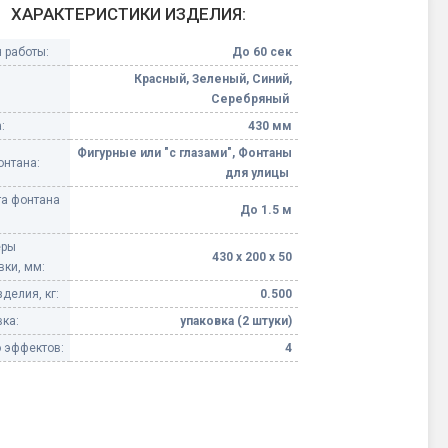
ХАРАКТЕРИСТИКИ ИЗДЕЛИЯ:
Конфетти, серпантин
 работы:
До 60 сек
Красный, Зеленый, Синий,
Небесные фонарики
Серебряный
:
430 мм
Оборудование для
Фигурные или "с глазами", Фонтаны
спецэффектов
онтана:
для улицы
а фонтана
кие
До 1.5 м
Елочные гирлянды
еры
430 х 200 х 50
Фейерверк-шоу
вки, мм:
ные)
делия, кг:
0.500
ка:
упаковка (2 штуки)
 эффектов:
4