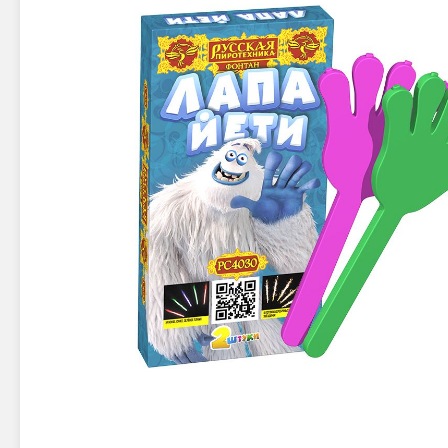
Новинки 2025/26
Петарды
Терочны
Фейерверки на свадьбу
Фитильн
Лимонки,
Фейерверк-шоу
Корсары
Батареи салютов
Цветной дым
Летающи
Хлопушки
Бабочки,
Батареи салютов
Жуки
Циркобл
Маленькие фейерверки
Средние фейерверки
Цветной 
Большие фейерверки
Супер-фейерверки
Факелы ц
Цветной
Стробос
Сигнальн