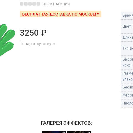
Пневмохлопушки
НЕТ В НАЛИЧИИ
Пружинные хлопушки
Время
е
Бенгальские огни
Цвет:
ые
3250
₽
 гранаты
Длина
Бенгальские огни малые
Товар отсутствует
Бенгальские огни большие
Тип ф
е и наземные
Высот
Фонтаны пиротехничес
искр:
 пчелы
Фонтаны в торт (холодные)
Разм
упако
Фонтаны сценические (холод
ицы
Фонтаны для улицы
Вес из
Вулканы
Фасов
дым и огонь
Число
Ракеты
ветного огня
 дым
ГАЛЕРЕЯ ЭФФЕКТОВ:
Фестивальные шары
копы
ая пиротехника