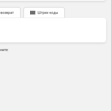
 возврат
Штрих-коды
ните: