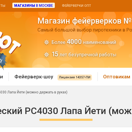
МАГАЗИНЫ
В МОСКВЕ
ИТЫ
ФЕЙЕРВЕРКИ ОПТ
Магазин фейерверков №
Самый большой выбор пиротехники в Ро
4000
Более
наименований
15
лет безупречной работы
и
Фейерверк-шоу
Оптовикам
Лицензия 14357-ПИ
030 Лапа Йети (можно держать в руках)
 пиротехника
Римские свечи
ский РС4030 Лапа Йети (мож
 батареи
Хлопушки и пневмохло
 дым
лопушки
Маленькие хлопушки