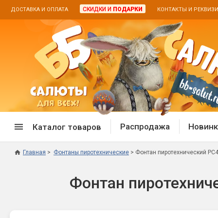
СКИДКИ И
ПОДАРКИ
ДОСТАВКА И ОПЛАТА
КОНТАКТЫ И РЕКВИЗ
Распродажа
Новинк
Каталог товаров
Главная
Фонтаны пиротехнические
Фонтан пиротехнический РС4
Спецпредложение
Дневная
Фонтан пиротехниче
Распродажа фейерверков
Дневные
Распродажа петард
Цветной
Распродажа бенгальских огней
Пневмох