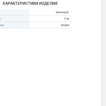
ХАРАКТЕРИСТИКИ ИЗДЕЛИЯ:
Конфетти, серпантин
Зеленый
:
5 м
Небесные фонарики
ка:
штука
Оборудование для
спецэффектов
кие
Елочные гирлянды
Фейерверк-шоу
ные)