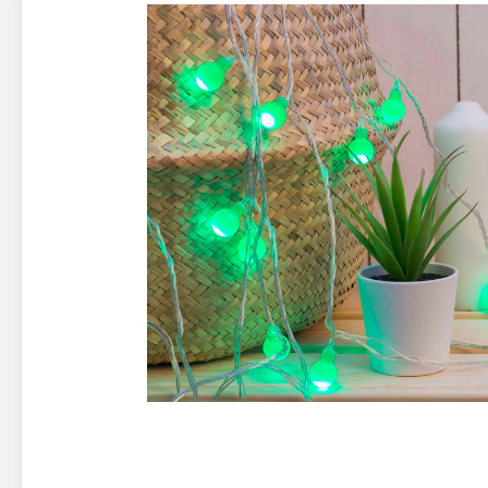
Новинки 2025/26
Петарды
Терочны
Фейерверки на свадьбу
Фитильн
Лимонки,
Фейерверк-шоу
Корсары
Батареи салютов
Цветной дым
Летающи
Хлопушки
Бабочки,
Батареи салютов
Жуки
Циркобл
Маленькие фейерверки
Средние фейерверки
Цветной 
Большие фейерверки
Супер-фейерверки
Факелы ц
Цветной
Стробос
Сигнальн