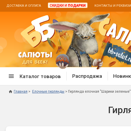
СКИДКИ И
ПОДАРКИ
ДОСТАВКА И ОПЛАТА
КОНТАКТЫ И РЕКВИЗ
Распродажа
Новинк
Каталог товаров
Главная
Елочные гирлянды
Гирлянда елочная "Шарики зеленые"
Спецпредложение
Дневная
Гирл
Распродажа фейерверков
Дневные
Распродажа петард
Цветной
Распродажа бенгальских огней
Пневмох