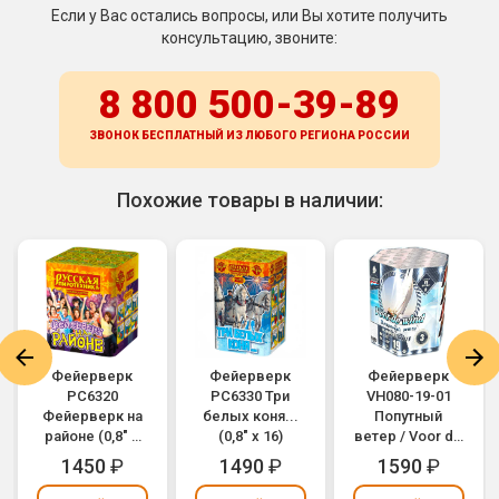
Если у Вас остались вопросы, или Вы хотите получить
консультацию, звоните:
8 800 500-39-89
ЗВОНОК БЕСПЛАТНЫЙ ИЗ ЛЮБОГО РЕГИОНА
РОССИИ
Похожие товары в наличии:
Фейерверк
Фейерверк
Фейерверк
РС6320
РС6330 Три
VH080-19-01
Фейерверк на
белых коня...
Попутный
районе (0,8" х
(0,8" х 16)
ветер / Voor de
16)
wind (0,8" х 19)
1450
₽
1490
₽
1590
₽