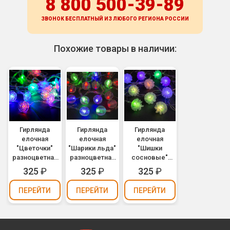
8 800 500-39-89
ЗВОНОК БЕСПЛАТНЫЙ ИЗ ЛЮБОГО РЕГИОНА
РОССИИ
Похожие товары в наличии:
Гирлянда
Гирлянда
Гирлянда
елочная
елочная
елочная
"Цветочки"
"Шарики льда"
"Шишки
разноцветная
разноцветная
сосновые"
5м
5м
разноцветная
325
₽
325
₽
325
₽
5м
ПЕРЕЙТИ
ПЕРЕЙТИ
ПЕРЕЙТИ