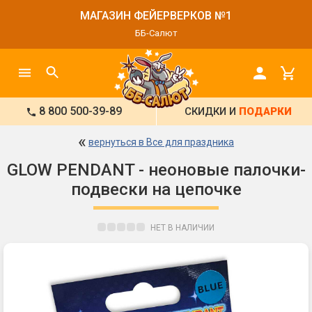
МАГАЗИН ФЕЙЕРВЕРКОВ №1
ББ-Салют
8 800 500-39-89
СКИДКИ И
ПОДАРКИ
«
вернуться в Все для праздника
GLOW PENDANT - неоновые палочки-
подвески на цепочке
НЕТ В НАЛИЧИИ